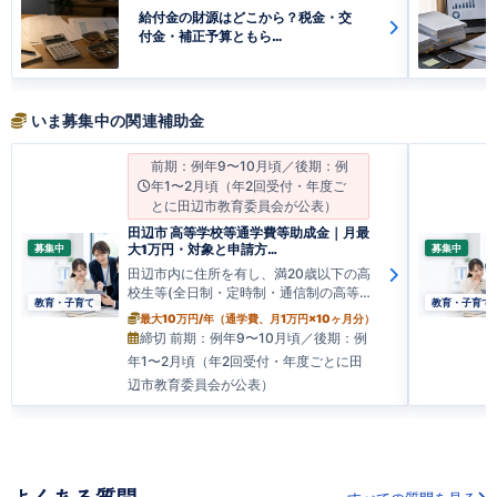
給付金の財源はどこから？税金・交
付金・補正予算ともら…
いま募集中の関連補助金
前期：例年9〜10月頃／後期：例
年1〜2月頃（年2回受付・年度ご
とに田辺市教育委員会が公表）
田辺市 高等学校等通学費等助成金｜月最
募集中
募集中
大1万円・対象と申請方…
田辺市内に住所を有し、満20歳以下の高
校生等(全日制・定時制・通信制の高等
教育・子育て
教育・子育て
学…
最大10万円/年（通学費、月1万円×10ヶ月分）
締切 前期：例年9〜10月頃／後期：例
年1〜2月頃（年2回受付・年度ごとに田
辺市教育委員会が公表）