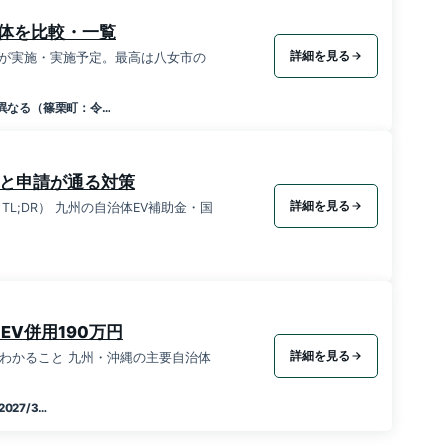
治体を比較・一覧
詳細を見る
金が実施・実施予定。最高は八女市の
異なる（篠栗町：令…
因と申請が通る対策
詳細を見る
ト（TL;DR） 九州の自治体EV補助金・国
EV併用190万円
詳細を見る
の記事でわかること 九州・沖縄の主要自治体
2027/3…