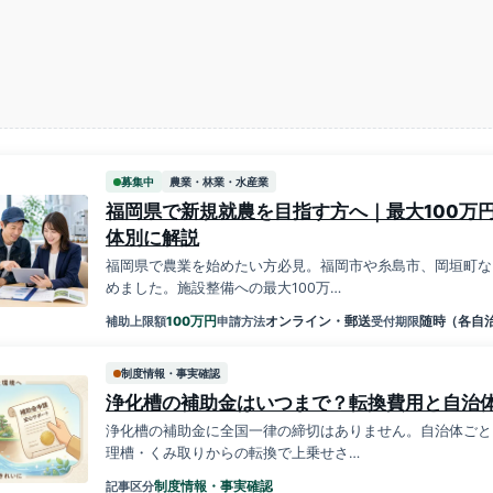
募集中
農業・林業・水産業
福岡県で新規就農を目指す方へ｜最大100万
体別に解説
福岡県で農業を始めたい方必見。福岡市や糸島市、岡垣町な
めました。施設整備への最大100万…
万円
100
オンライン・郵送
随時（各自
補助上限額
申請方法
受付期限
制度情報・事実確認
浄化槽の補助金はいつまで？転換費用と自治
浄化槽の補助金に全国一律の締切はありません。自治体ごと
理槽・くみ取りからの転換で上乗せさ…
制度情報・事実確認
記事区分