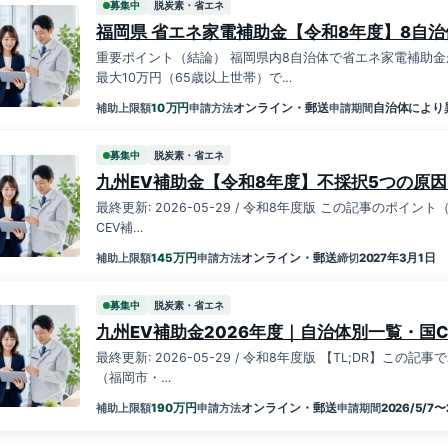
募集中
脱炭素・省エネ
福岡県 省エネ家電補助金【令和8年度】8自
重要ポイント（結論） 福岡県内8自治体で省エネ家電補助
最大10万円（65歳以上世帯）で…
万円
10
オンライン・郵送
自治体により
補助上限額
申請方法
申請期間
募集中
脱炭素・省エネ
九州EV補助金【令和8年度】不採択5つの原
最終更新: 2026-05-29 / 令和8年度版 この記事のポイン
CEV補…
万円
145
オンライン・郵送
2027年3月1日
補助上限額
申請方法
締切
募集中
脱炭素・省エネ
九州EV補助金2026年度｜自治体別一覧・国C
最終更新: 2026-05-29 / 令和8年度版 【TL;DR】こ
（福岡市・…
万円
190
オンライン・郵送
2026/5/7〜
補助上限額
申請方法
申請期間