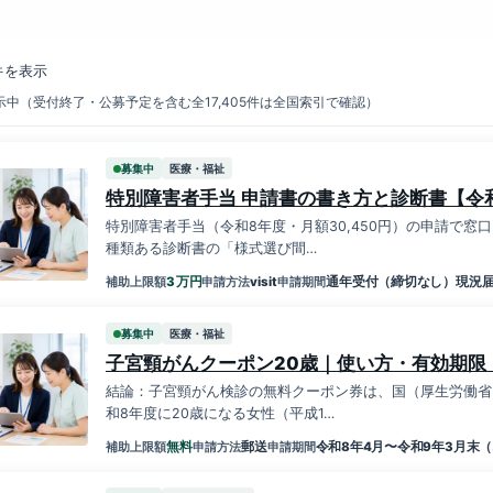
件を表示
中（受付終了・公募予定を含む全17,405件は全国索引で確認）
募集中
医療・福祉
特別障害者手当 申請書の書き方と診断書【令
特別障害者手当（令和8年度・月額30,450円）の申請で窓
種類ある診断書の「様式選び間…
万円
3
visit
通年受付（締切なし）現況届
補助上限額
申請方法
申請期間
募集中
医療・福祉
子宮頸がんクーポン20歳｜使い方・有効期限
結論：子宮頸がん検診の無料クーポン券は、国（厚生労働省
和8年度に20歳になる女性（平成1…
無料
郵送
令和8年4月〜令和9年3月末（
補助上限額
申請方法
申請期間