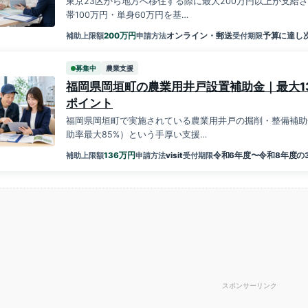
東京23区から地方へ移住する際に最大200万円以上が支給
帯100万円・単身60万円を基…
万円
200
オンライン・郵送
予算に達し
補助上限額
申請方法
受付期限
募集中
農業支援
福岡県岡垣町の農業用井戸設置補助金｜最大1
ポイント
福岡県岡垣町で実施されている農業用井戸の掘削・整備補助
助率最大85%）という手厚い支援…
万円
136
visit
令和6年度〜令和8年度の
補助上限額
申請方法
受付期限
スポンサーリンク