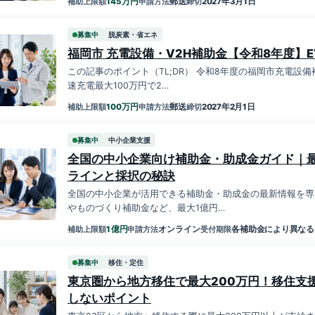
万円
145
郵送
2027年3月1日
補助上限額
申請方法
締切
募集中
脱炭素・省エネ
福岡市 充電設備・V2H補助金【令和8年度】
この記事のポイント（TL;DR） 令和8年度の福岡市充電設
速充電最大100万円で2…
万円
100
郵送
2027年2月1日
補助上限額
申請方法
締切
募集中
中小企業支援
全国の中小企業向け補助金・助成金ガイド｜最
ラインと採択の秘訣
全国の中小企業が活用できる補助金・助成金の最新情報を専
やものづくり補助金など、最大1億円…
億円
1
オンライン
各補助金により異なる
補助上限額
申請方法
受付期限
募集中
移住・定住
東京圏から地方移住で最大200万円！移住支
しないポイント