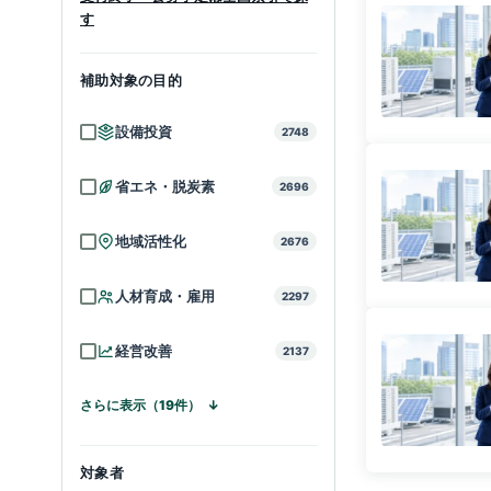
す
補助対象の目的
設備投資
2748
省エネ・脱炭素
2696
地域活性化
2676
人材育成・雇用
2297
経営改善
2137
さらに表示（19件）
対象者