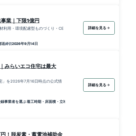
進事業｜下限1億円
詳細を見る
材利用・環境配慮型ものづくり・CE
郵送
2026年9月14日
締切
6｜みらいエコ住宅は最大
宅」を2026年7月16日時点の公式情
詳細を見る
登録事業者を選ぶ 着工時期・床面積・立地除外要件を確認する 事業者経由で予約・
万円！脱炭素・蓄電池補助金