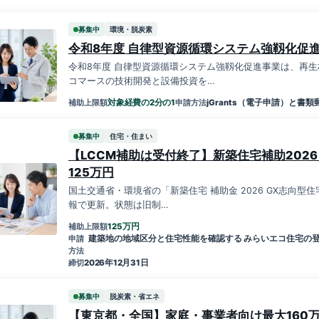
募集中
環境・脱炭素
令和8年度 自律型資源循環システム強靱化促
令和8年度 自律型資源循環システム強靱化促進事業は、再生
コマースの技術開発と設備投資を…
対象経費の2分の1
jGrants（電子申請）と書類
補助上限額
申請方法
募集中
住宅・住まい
【LCCM補助は受付終了】新築住宅補助202
125万円
国土交通省・環境省の「新築住宅 補助金 2026 GX志向型住
報で更新。状態は旧制…
万円
125
補助上限額
建築地の地域区分と住宅性能を確認する みらいエコ住宅の
申請
方法
2026年12月31日
締切
募集中
脱炭素・省エネ
【東京都・全国】家庭・事業者向け最大160