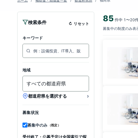
ホーム
補助金・助成金一覧
都道府県別
福岡県
85
件中 1〜20
検索条件
リセット
募集中の制度のみ表示
キーワード
地域
›
都道府県を選択する
募集状況
募集中のみ
（既定）
受付終了・公募予定は全国索引で探