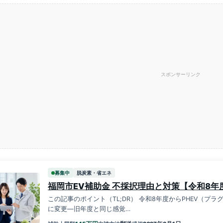
スポンサーリンク
募集中
脱炭素・省エネ
福岡市EV補助金 不採択理由と対策【令和8年
この記事のポイント（TL;DR） 令和8年度からPHEV（プ
に変更—旧年度と同じ感覚…