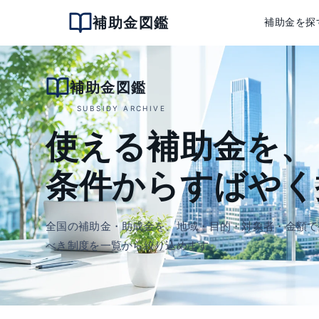
補助金図鑑
補助金を探
補助金図鑑
SUBSIDY ARCHIVE
使える補助金を、
条件からすばやく
全国の補助金・助成金を、地域・目的・対象者・金額で
べき制度を一覧から絞り込めます。