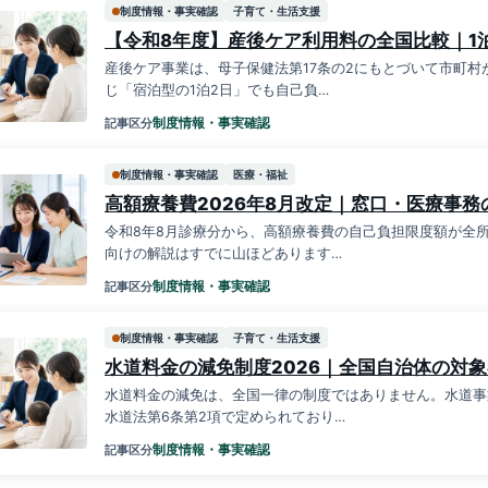
制度情報・事実確認
子育て・生活支援
【令和8年度】産後ケア利用料の全国比較｜1泊
産後ケア事業は、母子保健法第17条の2にもとづいて市町
じ「宿泊型の1泊2日」でも自己負…
制度情報・事実確認
記事区分
制度情報・事実確認
医療・福祉
高額療養費2026年8月改定｜窓口・医療事
令和8年8月診療分から、高額療養費の自己負担限度額が全
向けの解説はすでに山ほどあります…
制度情報・事実確認
記事区分
制度情報・事実確認
子育て・生活支援
水道料金の減免制度2026｜全国自治体の対
水道料金の減免は、全国一律の制度ではありません。水道事
水道法第6条第2項で定められており…
制度情報・事実確認
記事区分