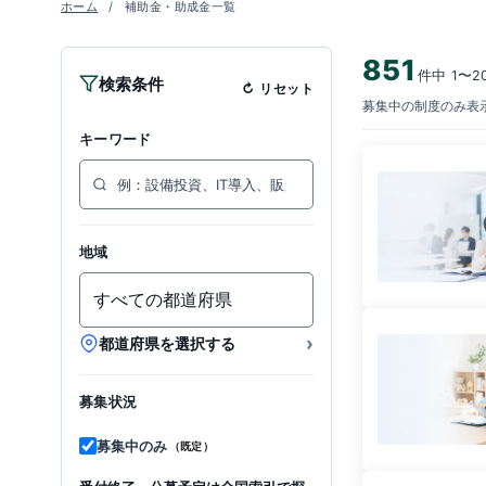
ホーム
補助金・助成金一覧
851
件中 1〜
検索条件
リセット
募集中の制度のみ表示
キーワード
地域
›
都道府県を選択する
募集状況
募集中のみ
（既定）