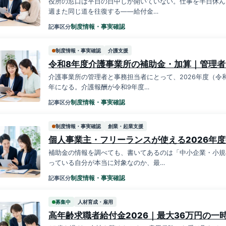
役所の窓口は平日の日中しか開いていない。仕事を半日休ん
週また同じ道を往復する——給付金…
制度情報・事実確認
記事区分
制度情報・事実確認
介護支援
令和8年度介護事業所の補助金・加算｜管理
介護事業所の管理者と事務担当者にとって、2026年度（令
年になる。介護報酬が令和9年度…
制度情報・事実確認
記事区分
制度情報・事実確認
創業・起業支援
個人事業主・フリーランスが使える2026年
補助金の情報を調べても、書いてあるのは「中小企業・小規
っている自分が本当に対象なのか、最…
制度情報・事実確認
記事区分
募集中
人材育成・雇用
高年齢求職者給付金2026｜最大36万円の一