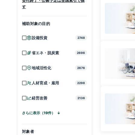
受付終了・公募予定は全国索引で探
す
補助対象の目的
設備投資
2748
省エネ・脱炭素
2696
地域活性化
2676
人材育成・雇用
2298
経営改善
2136
さらに表示（19件）
対象者