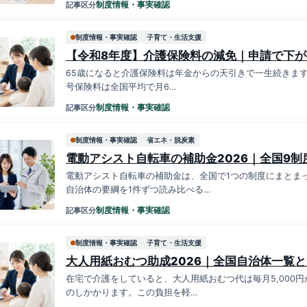
制度情報・事実確認
記事区分
制度情報・事実確認
子育て・生活支援
【令和8年度】介護保険料の減免｜申請で下
65歳になると介護保険料は年金からの天引きで一生続きます。第
号保険料は全国平均で月6…
制度情報・事実確認
記事区分
制度情報・事実確認
省エネ・脱炭素
電動アシスト自転車の補助金2026｜全国9制
電動アシスト自転車の補助金は、全国で1つの制度にまとま
自治体の要綱を1件ずつ読み比べる…
制度情報・事実確認
記事区分
制度情報・事実確認
子育て・生活支援
大人用紙おむつ助成2026｜全国自治体一覧
在宅で介護をしていると、大人用紙おむつ代は毎月5,000
のしかかります。この負担を軽…