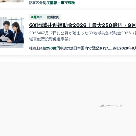
制度情報・事実確認
記事区分
募集中
設備投資
GX地域共創補助金2026｜最大250億円・9
2026年7月17日に公募が始まったGX地域共創補助金2026
域貢献型投資促進事業）…
億円
250
日本国内で登記された…
2026年9
補助上限額
申請方法
締切
スポンサーリンク