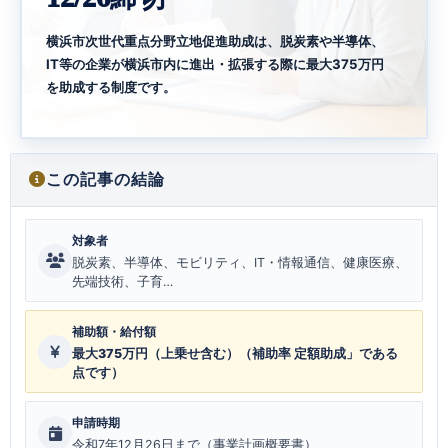
横浜市次世代重点分野立地促進助成は、脱炭素や半導体、
IT等の企業が横浜市内に進出・拡張する際に最大375万円
を助成する制度です。
この記事の結論
対象者
脱炭素、半導体、モビリティ、IT・情報通信、健康医療、
先端技術、子育…
補助額・給付額
最大375万円（上乗せ含む）（補助率 定額助成」である
点です）
申請時期
令和7年12月26日まで（事業計画概要書）