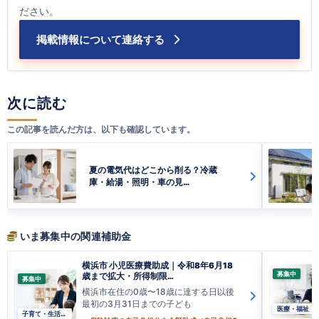
ださい。
掲載情報について連絡する
次に読む
この記事を読んだ方は、以下も確認しています。
夏の電気代はどこから削る？冷蔵
庫・給湯・照明・車の見…
いま募集中の関連補助金
横浜市 小児医療費助成｜令和8年6月18
募集中
歳まで拡大・所得制限…
募集中
横浜市在住の0歳〜18歳に達する日以後
最初の3月31日までの子ども
医療・福祉
子育て・生活支援