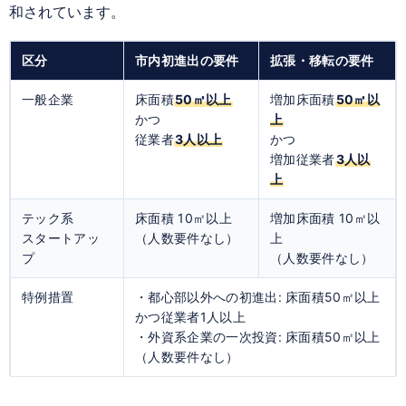
和されています。
区分
市内初進出の要件
拡張・移転の要件
一般企業
床面積
50㎡以上
増加床面積
50㎡以
かつ
上
従業者
3人以上
かつ
増加従業者
3人以
上
テック系
床面積 10㎡以上
増加床面積 10㎡以
スタートアッ
（人数要件なし）
上
プ
（人数要件なし）
特例措置
・都心部以外への初進出: 床面積50㎡以上
かつ従業者1人以上
・外資系企業の一次投資: 床面積50㎡以上
（人数要件なし）