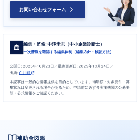
お問い合わせフォーム
編集・監修:
中澤圭志
（中小企業診断士）
一次情報を確認する編集体制（
編集方針・検証方法
）
公開日:
2025年10月23日
／
最終更新日:
2025年10月24日
／
出典:
白川町
本記事は一般的な情報提供を目的としています。補助額・対象要件・募
集状況は変更される場合があるため、申請前に必ず各実施機関の公募要
領・公式情報をご確認ください。
補助金図鑑