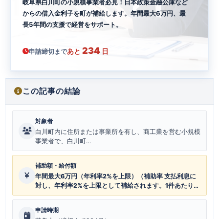
岐阜県白川町の小規模事業者必見！日本政策金融公庫など
からの借入金利子を町が補給します。年間最大6万円、最
長5年間の支援で経営をサポート。
234
あと
日
申請締切まで
この記事の結論
対象者
白川町内に住所または事業所を有し、商工業を営む小規模
事業者で、白川町…
補助額・給付額
年間最大6万円（年利率2%を上限）（補助率 支払利息に
対し、年利率2%を上限として補給されます。1件あたりの
補給額は年間最大6万円です。補給期間は最長5年間（60
ヶ月）です。）
申請時期