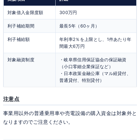
対象借入金限度額
300万円
利子補給期間
最長5年（60ヶ月）
利子補給額
年利率2％を上限
とし、1件あたり
年
間最大6万円
対象融資制度
・岐阜県信用保証協会の保証融資
（小口零細企業保証など）
・日本政策金融公庫（マル経貸付、
普通貸付、特別貸付）
注意点
事業用以外の普通乗用車や売電設備の購入資金は
対象外
と
なりますのでご注意ください。