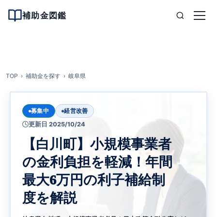
補助金図鑑
TOP
補助金を探す
岐阜県
募集中
経営改善
更新日 2025/10/24
【白川町】小規模事業者
の金利負担を軽減！年間
最大6万円の利子補給制
度を解説