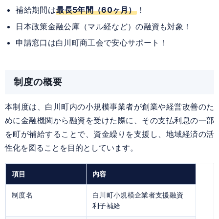
補給期間は
最長
5年間
（60ヶ月）
！
日本政策金融公庫（マル経など）の融資も対象！
申請窓口は
白川町商工会
で安心サポート！
制度の概要
本制度は、白川町内の小規模事業者が創業や経営改善のた
めに金融機関から融資を受けた際に、その支払利息の一部
を町が補給することで、資金繰りを支援し、地域経済の活
性化を図ることを目的としています。
項目
内容
制度名
白川町小規模企業者支援融資
利子補給