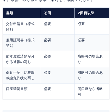
書類
初回
2回目以降
交付申請書（様式
必要
必要
第1）
雇用証明書（様式
必要
必要
第2）
前年度返済額が分
必要
省略可の場合あ
かる通帳の写し
り
保育士証・幼稚園
必要
省略可の場合あ
教諭免許状の写し
り
口座確認書類
必要
同口座なら省略
可