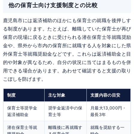
他の保育士向け支援制度との比較
鹿児島市には返済補助のほかにも保育士の就職を後押しす
る制度があります。たとえば、離職していた保育士が再び
保育の現場に戻るときに受けられる潜在保育士等就職奨励
金や、県外から市内の保育所に就職する人を対象にした県
外保育士等就職奨励金などです。これらは返済補助金と目
的や対象が異なるため、自分の状況に当てはまるものを併
用できる場合があります。あわせて確認すると支援の取り
こぼしを防げます。
制度
主な対象
支援内容の目安
保育士等奨学金
奨学金返済中の保
月最大13,000円・
返済補助金
育士等
最長3年
潜在保育士等就
離職後に再就職す
就職を奨励する一
職奨励金
る保育士等
時金