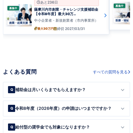
あと236日
募集中
募集中
薩摩川内市創業・チャレンジ支援補助金
【令和8年度】最大30万…
中小企業者・新規創業者（市内事業所）
医療・福祉
創業・起業支援
締切 2027/03/31
最大30万円
よくある質問
すべての質問を見る
補助金は月いくらまでもらえますか？
令和8年度（2026年度）の申請はいつまでですか？
給付型の奨学金でも対象になりますか？