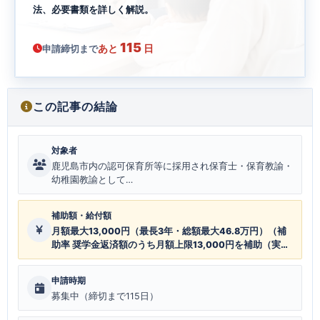
法、必要書類を詳しく解説。
115
あと
日
申請締切まで
この記事の結論
対象者
鹿児島市内の認可保育所等に採用され保育士・保育教諭・
幼稚園教諭として…
補助額・給付額
月額最大13,000円（最長3年・総額最大46.8万円）（補
助率 奨学金返済額のうち月額上限13,000円を補助（実返
済額が上限を下回る場合は実額））
申請時期
募集中（締切まで115日）