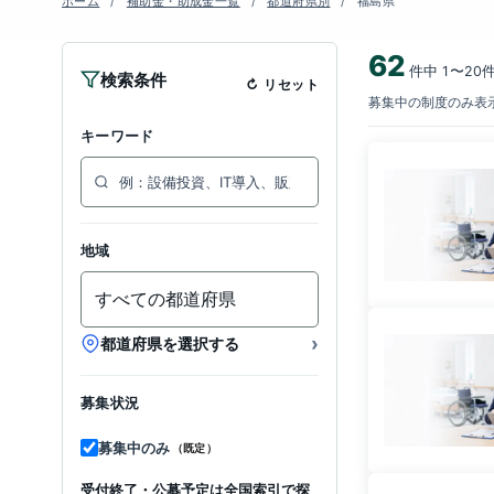
ホーム
補助金・助成金一覧
都道府県別
福島県
62
件中 1〜20
検索条件
リセット
募集中の制度のみ表示
キーワード
地域
›
都道府県を選択する
募集状況
募集中のみ
（既定）
受付終了・公募予定は全国索引で探