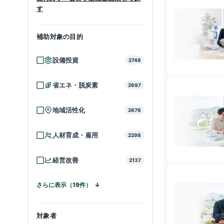
す
補助対象の目的
設備投資
2748
省エネ・脱炭素
2697
地域活性化
2676
人材育成・雇用
2298
経営改善
2137
さらに表示（19件）
対象者