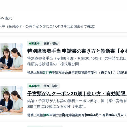
件を表示
中（受付終了・公募予定を含む全17,413件は全国索引で確認）
募集中
医療・福祉
特別障害者手当 申請書の書き方と診断書【令
特別障害者手当（令和8年度・月額30,450円）の申請で窓
種類ある診断書の「様式選び間…
万円
3
visit
通年受付（締切なし）現況届
補助上限額
申請方法
申請期間
募集中
医療・福祉
子宮頸がんクーポン20歳｜使い方・有効期限
結論：子宮頸がん検診の無料クーポン券は、国（厚生労働省
和8年度に20歳になる女性（平成1…
無料
郵送
令和8年4月〜令和9年3月末（
補助上限額
申請方法
申請期間