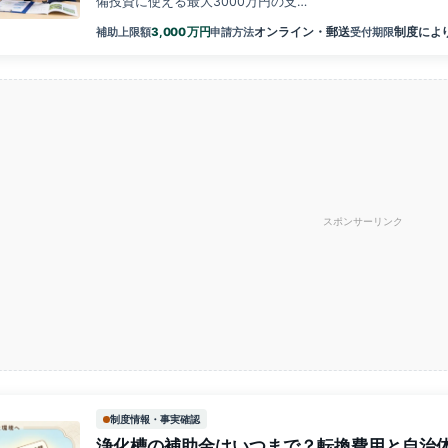
備投資に使える最大3000万円の支…
万円
3,000
オンライン・郵送
制度によ
補助上限額
申請方法
受付期限
スポンサーリンク
制度情報・事実確認
浄化槽の補助金はいつまで？転換費用と自治