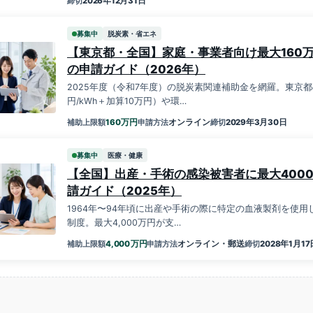
2026年12月31日
締切
募集中
脱炭素・省エネ
【東京都・全国】家庭・事業者向け最大160
の申請ガイド（2026年）
2025年度（令和7年度）の脱炭素関連補助金を網羅。東京
円/kWh＋加算10万円）や環…
万円
160
オンライン
2029年3月30日
補助上限額
申請方法
締切
募集中
医療・健康
【全国】出産・手術の感染被害者に最大400
請ガイド（2025年）
1964年〜94年頃に出産や手術の際に特定の血液製剤を使
制度。最大4,000万円が支…
万円
4,000
オンライン・郵送
2028年1月17
補助上限額
申請方法
締切