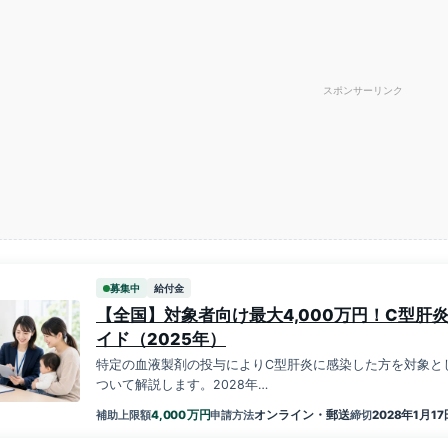
スポンサーリンク
募集中
給付金
【全国】対象者向け最大4,000万円！C型肝
イド（2025年）
特定の血液製剤の投与によりC型肝炎に感染した方を対象とし
ついて解説します。2028年…
万円
4,000
オンライン・郵送
2028年1月17
補助上限額
申請方法
締切