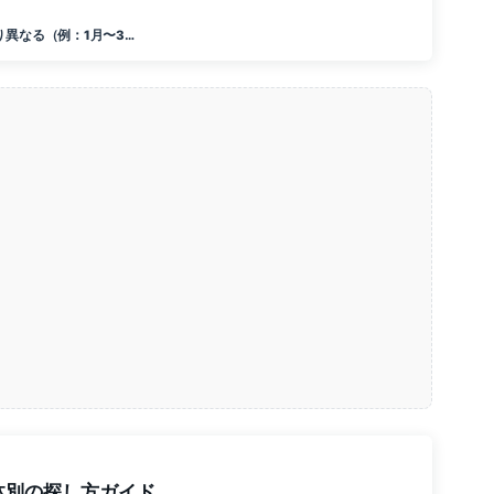
り異なる（例：1月〜3…
体別の探し方ガイド