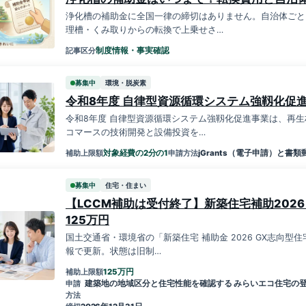
浄化槽の補助金に全国一律の締切はありません。自治体ごと
理槽・くみ取りからの転換で上乗せさ…
制度情報・事実確認
記事区分
募集中
環境・脱炭素
令和8年度 自律型資源循環システム強靱化促
令和8年度 自律型資源循環システム強靱化促進事業は、再生
コマースの技術開発と設備投資を…
対象経費の2分の1
jGrants（電子申請）と書類
補助上限額
申請方法
募集中
住宅・住まい
【LCCM補助は受付終了】新築住宅補助202
125万円
国土交通省・環境省の「新築住宅 補助金 2026 GX志向型住
報で更新。状態は旧制…
万円
125
補助上限額
建築地の地域区分と住宅性能を確認する みらいエコ住宅の
申請
方法