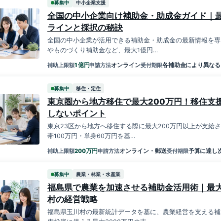
募集中
中小企業支援
全国の中小企業向け補助金・助成金ガイド｜最
ラインと採択の秘訣
全国の中小企業が活用できる補助金・助成金の最新情報を専
やものづくり補助金など、最大1億円…
億円
1
オンライン
各補助金により異なる
補助上限額
申請方法
受付期限
募集中
移住・定住
東京圏から地方移住で最大200万円！移住支
しないポイント
東京23区から地方へ移住する際に最大200万円以上が支給
帯100万円・単身60万円を基…
万円
200
オンライン・郵送
予算に達し
補助上限額
申請方法
受付期限
募集中
農業・林業・水産業
福島県で農業を加速させる補助金活用術｜最大
村の経営戦略
福島県玉川村の最新統計データを基に、農業経営を支える補