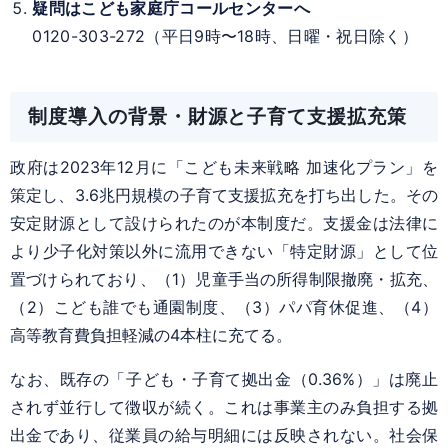
疑問はこども家庭庁コールセンターへ
0120-303-272（平日9時〜18時、日曜・祝日除く）
制度導入の背景・財源と子育て支援拡充策
政府は2023年12月に「こども未来戦略 加速化プラン」を
策定し、3.6兆円規模の子育て支援拡充を打ち出した。その
安定財源として設けられたのが本制度だ。支援金は法律に
より少子化対策以外に流用できない「特定財源」として位
置づけられており、（1）児童手当の所得制限撤廃・拡充、
（2）こども誰でも通園制度、（3）パパ育休促進、（4）
高等教育費負担軽減の4本柱に充てる。
なお、既存の「子ども・子育て拠出金（0.36%）」は廃止
されず並行して徴収が続く。これは事業主のみ負担する拠
出金であり、従業員の給与明細には反映されない。社会保