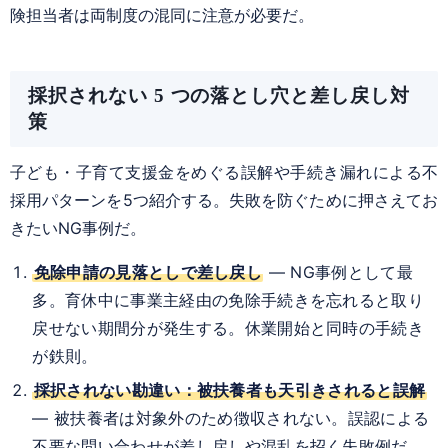
険担当者は両制度の混同に注意が必要だ。
採択されない 5 つの落とし穴と差し戻し対
策
子ども・子育て支援金をめぐる誤解や手続き漏れによる不
採用パターンを5つ紹介する。失敗を防ぐために押さえてお
きたいNG事例だ。
免除申請の見落としで差し戻し
— NG事例として最
多。育休中に事業主経由の免除手続きを忘れると取り
戻せない期間分が発生する。休業開始と同時の手続き
が鉄則。
採択されない勘違い：被扶養者も天引きされると誤解
— 被扶養者は対象外のため徴収されない。誤認による
不要な問い合わせが差し戻しや混乱を招く失敗例だ。