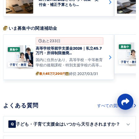
付金・補正予算ともら…
いま募集中の関連補助金
あと233日
募集中
高等学校等就学支援金2026｜私立45.7
募集中
万円・所得制限撤廃…
国内に住所があり、高等学校・中等教育
子育て・教育
学校の後期課程・特別支援学校の高等
子育て・教育
部・高…
締切 2027/03/31
最大45万7,200円
よくある質問
すべての質問を見る
子ども・子育て支援金はいつから天引きされますか？