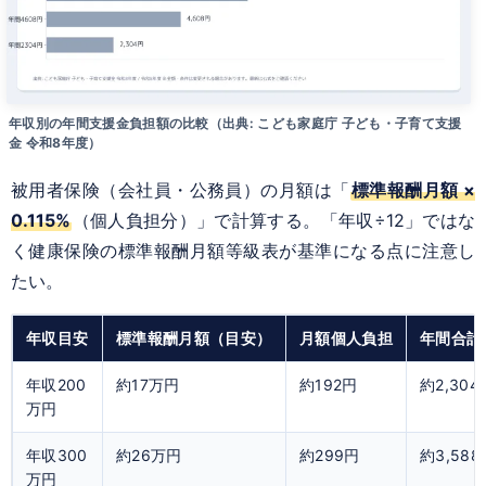
年収別の年間支援金負担額の比較（出典: こども家庭庁 子ども・子育て支援
金 令和8年度）
被用者保険（会社員・公務員）の月額は「
標準報酬月額 ×
0.115%
（個人負担分）」で計算する。「年収÷12」ではな
く健康保険の標準報酬月額等級表が基準になる点に注意し
たい。
年収目安
標準報酬月額（目安）
月額個人負担
年間合計
年収200
約17万円
約192円
約2,304
万円
年収300
約26万円
約299円
約3,588
万円