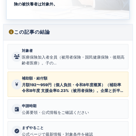
険の被扶養者は対象外。
この記事の結論
対象者
医療保険加入者全員（被用者保険・国民健康保険・後期高
齢者医療）。子の…
補助額・給付額
月額192〜959円（個人負担・令和8年度概算）（補助率
令和8年度 支援金率0.23%（被用者保険）。企業と折半で
個人負担0.115%。国保は世帯所得・市町村条例によ
る。）
申請時期
公募要領・公式情報をご確認ください
まずやること
公式ページで最新情報・対象条件を確認