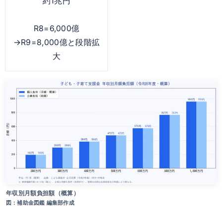
約1兆円
R8=6,000億
→R9=8,000億と段階拡
大
年収別月額負担額（概算）
図：補助金図鑑 編集部作成