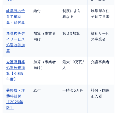
岐阜県の子
給付
制度により
岐阜県在住
育て補助
異なる
子育て世帯
金・給付金
放課後等デ
加算（事業者
16.1%加算
福祉サービ
イサービス
向け）
ス事業者
処遇改善加
算
介護職員等
加算（事業者
最大1.9万円/
介護事業者
処遇改善加
向け）
人
算【令和8
年度】
葬祭費・埋
給付
一時金5万円
社保・国保
葬料給付
加入者
【2026年
版】