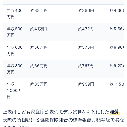
年収400
約33万円
約384円
約4,608
万円
年収500
約41万円
約472円
約5,664
万円
年収600
約50万円
約575円
約6,900
万円
年収800
約66万円
約767円
約9,204
万円
年収
約83万円
約959円
約11,50
1,000万
円
上表はこども家庭庁公表のモデル試算をもとにした
概算
。
実際の負担額は各健康保険組合の標準報酬月額等級で異な