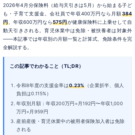
2026年4月分保険料（給与天引きは5月）から始まる子ど
も・子育て支援金。会社員で年収400万円なら月額
384
円
、年収600万円なら
575円
が健康保険料に上乗せして自
動天引きされる。育児休業中は免除・被扶養者は対象外
――本記事では年収別の月額一覧と計算式、免除条件を完
全解説する。
この記事でわかること（TL;DR）
令和8年度の支援金率は
0.23%
（企業折半、個人
負担は0.115%）
年収別月額：年収200万円=月192円〜年収1,000
万円=月959円
産前産後・育児休業中の被用者保険加入者は免除
される