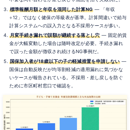
標準報酬月額と年収を混同した計算NG
— 「年収
÷12」ではなく健保の等級表が基準。計算間違いで給与
計算システムへの誤入力となる不採用ケースが多い。
月変手続き漏れで誤額が継続する落とし穴
— 固定的賃
金が大幅変動した場合は随時改定が必要。手続き漏れ
で誤った金額が徴収され続けるNG事例だ。
国保加入者が18歳以下の子の軽減措置を申請しない
—
国保は自動反映だが均等割軽減の適用漏れに気づかな
いケースが報告されている。不採用・差し戻しを防ぐ
ために市区町村窓口で確認を。