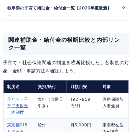
岐阜県の子育て補助金・給付金一覧【2026年度最新】こ
ども医療費から妊婦10万円まで
岐阜県・子育て
関連補助金・給付金の横断比較と内部リン
ク一覧
子育て・社会保険関連の制度を横断比較した。各制度の対
象・金額・申請方法を確認しよう。
制度名
負担/給付
月額目安
対象
子ども・子
負担（自動天
192〜959
医療保険加
育て支援金
引き）
円/月
入者全員
（本制度）
東京都018
給付
月5,000円
東京都在住
サポート
0〜18歳