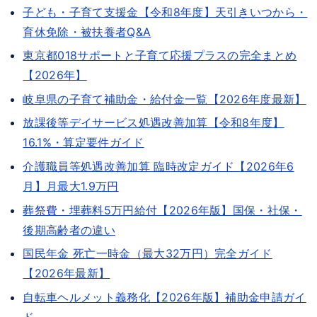
子ども・子育て支援金【令和8年度】天引きいつから・
育休免除・被扶養者Q&A
東京都018サポートと子育て応援プラスの完全まとめ
【2026年】
岐阜県の子育て補助金・給付金一覧【2026年度最新】
放課後等デイサービス処遇改善加算【令和8年度】
16.1%・算定要件ガイド
介護職員等処遇改善加算 臨時改定ガイド【2026年6
月】月最大1.9万円
葬祭費・埋葬料5万円給付【2026年版】国保・社保・
後期高齢者の違い
国民年金 死亡一時金（最大32万円）完全ガイド
【2026年最新】
自転車ヘルメット義務化【2026年版】補助金申請ガイ
ド