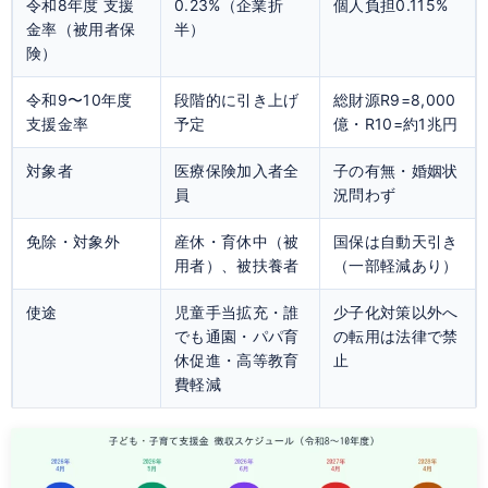
令和8年度 支援
0.23%（企業折
個人負担0.115%
金率（被用者保
半）
険）
令和9〜10年度
段階的に引き上げ
総財源R9=8,000
支援金率
予定
億・R10=約1兆円
対象者
医療保険加入者全
子の有無・婚姻状
員
況問わず
免除・対象外
産休・育休中（被
国保は自動天引き
用者）、被扶養者
（一部軽減あり）
使途
児童手当拡充・誰
少子化対策以外へ
でも通園・パパ育
の転用は法律で禁
休促進・高等教育
止
費軽減