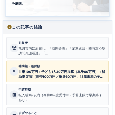
を解説。
この記事の結論
対象者
旭川市内に所在し、「訪問介護」「定期巡回・随時対応型
訪問介護看護」「…
補助額・給付額
世帯100万円＋子ども1人30万円加算（単身60万円）（補
助率 定額（世帯100万円／単身60万円、18歳未満の子ど
も1人につき30万円加算。市町村の交付要綱により異なる
場合あり））
申請時期
転入後1年以内（令和8年度受付中・予算上限で早期終了
あり）
まずやること