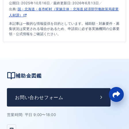
公開日:
2025年10月16日
／
最終更新日:
2026年6月13日
／
出典:
国・北海道・各市町村（実施主体：北海道 経済部労働政策局産業
人材課）
本記事は一般的な情報提供を目的としています。補助額・対象要件・募
集状況は変更される場合があるため、申請前に必ず各実施機関の公募要
領・公式情報をご確認ください。
補助金図鑑
お問い合わせフォーム
営業時間: 平日 9:00〜18:00