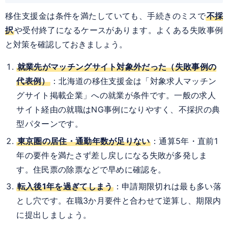
移住支援金は条件を満たしていても、手続きのミスで
不採
択
や受付終了になるケースがあります。よくある失敗事例
と対策を確認しておきましょう。
就業先がマッチングサイト対象外だった（失敗事例の
代表例）
：北海道の移住支援金は「対象求人マッチン
グサイト掲載企業」への就業が条件です。一般の求人
サイト経由の就職はNG事例になりやすく、不採択の典
型パターンです。
東京圏の居住・通勤年数が足りない
：通算5年・直前1
年の要件を満たさず差し戻しになる失敗が多発しま
す。住民票の除票などで早めに確認を。
転入後1年を過ぎてしまう
：申請期限切れは最も多い落
とし穴です。在職3か月要件と合わせて逆算し、期限内
に提出しましょう。