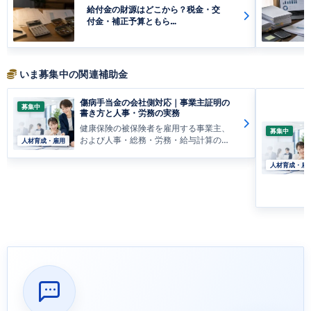
給付金の財源はどこから？税金・交
付金・補正予算ともら…
いま募集中の関連補助金
傷病手当金の会社側対応｜事業主証明の
募集中
書き方と人事・労務の実務
健康保険の被保険者を雇用する事業主、
募集中
および人事・総務・労務・給与計算の担
人材育成・雇用
当者
人材育成・雇