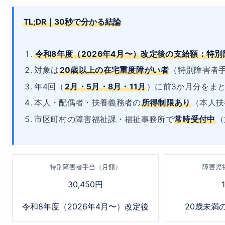
TL;DR｜30秒で分かる結論
令和8年度（2026年4月〜）改定後の支給額：特別障害者
対象は
20歳以上の在宅重度障がい者
（特別障害者
年4回（
2月・5月・8月・11月
）に前3か月分をま
本人・配偶者・扶養義務者の
所得制限あり
（本人扶
市区町村の障害福祉課・福祉事務所で
常時受付中
（
特別障害者手当（月額）
障害児
30,450円
令和8年度（2026年4月〜）改定後
20歳未満