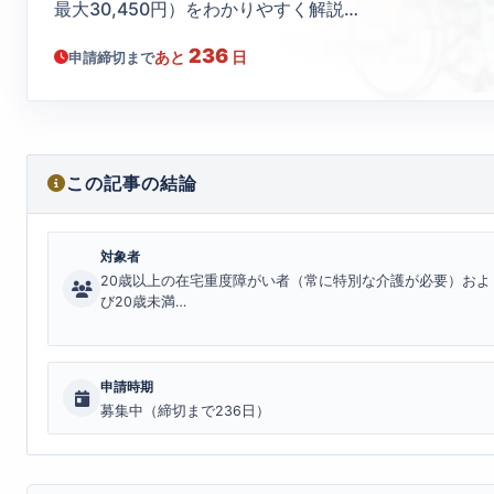
最大30,450円）をわかりやすく解説…
236
あと
日
申請締切まで
この記事の結論
対象者
20歳以上の在宅重度障がい者（常に特別な介護が必要）およ
び20歳未満…
申請時期
募集中（締切まで236日）