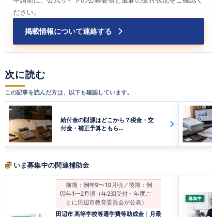
ださい。
掲載情報について連絡する
次に読む
この記事を読んだ方は、以下も確認しています。
給付金の財源はどこから？税金・交
付金・補正予算ともら…
いま募集中の関連補助金
前期：例年9〜10月頃／後期：例
年1〜2月頃（年2回受付・年度ご
募集中
とに田辺市教育委員会が公表）
田辺市 高等学校等通学費等助成金｜月最