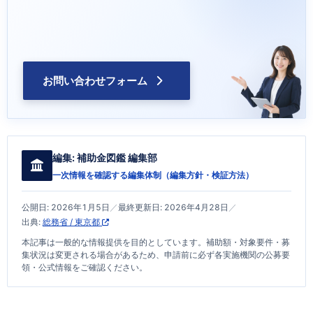
お問い合わせフォーム
編集:
補助金図鑑 編集部
一次情報を確認する編集体制（
編集方針・検証方法
）
公開日:
2026年1月5日
／
最終更新日:
2026年4月28日
／
出典:
総務省 / 東京都
本記事は一般的な情報提供を目的としています。補助額・対象要件・募
集状況は変更される場合があるため、申請前に必ず各実施機関の公募要
領・公式情報をご確認ください。