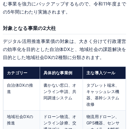
む事業を強力にバックアップするもので、令和11年度まで
の5年間にわたり実施されます。
対象となる事業の2大柱
デジタル活用推進事業債の対象は、大きく分けて行政運営
の効率化を目的とした自治体DXと、地域社会の課題解決を
目的とした地域社会DXの2種類に分類されます。
カテゴリー
具体的な事業例
主な導入ツール
自治体DXの推
書かない窓口、オ
タブレット端末、
進
ンライン申請、共
キャッシュレス機
同調達システム
器、基幹システム
改修
地域社会DXの
ドローン物流、オ
物流用ドローン、
推進
ンライン診療、交
GPS機器、センサ