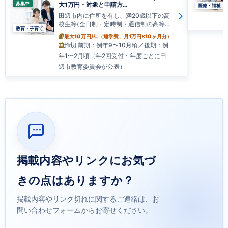
募集中
大1万円・対象と申請方…
医療・福祉
田辺市内に住所を有し、満20歳以下の高
校生等(全日制・定時制・通信制の高等
教育・子育て
学…
最大10万円/年（通学費、月1万円×10ヶ月分）
締切 前期：例年9〜10月頃／後期：例
年1〜2月頃（年2回受付・年度ごとに田
辺市教育委員会が公表）
掲載内容やリンクにお気づ
きの点はありますか？
掲載内容やリンク切れに関するご連絡は、お
問い合わせフォームからお寄せください。