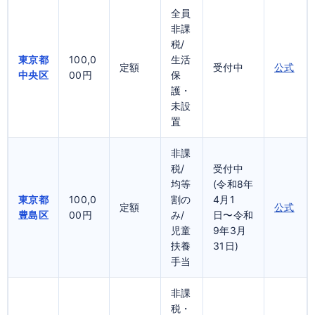
全員
非課
税/
東京都
100,0
生活
定額
受付中
公式
中央区
00円
保
護・
未設
置
非課
税/
受付中
均等
(令和8年
東京都
100,0
割の
4月1
定額
公式
豊島区
00円
み/
日〜令和
児童
9年3月
扶養
31日)
手当
非課
税・