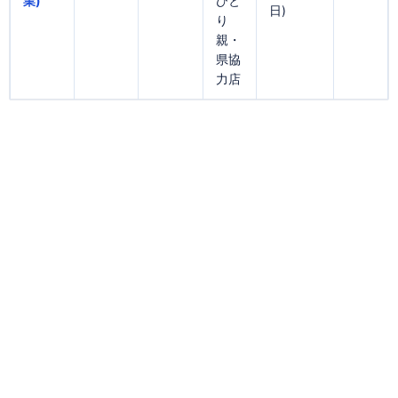
業)
ひと
日)
り
親・
県協
力店