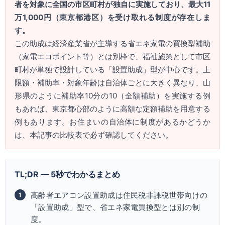
者を対象に全国の市区町村が独自に実施しており、最大11
万1,000円（東京都港区）を受け取れる制度が存在しま
す。
この助成は経済産業省が主導する省エネ家電の買換型補助
（家電エコポイント等）とは別枠で、福祉施策として市区
町村が単独で設計している「設置助成」型が中心です。上
限額・補助率・対象年齢は自治体ごとに大きく異なり、山
形県のように補助率10分の10（全額補助）を実施する例
もあれば、東京都心部のように高額な定額補助を用意する
例もあります。お住まいの自治体に制度があるかどうか
は、本記事の比較表で必ず確認してください。
TL;DR — 5秒でわかるまとめ
高齢者エアコン設置助成は住民税非課税世帯向けの
「設置助成」型で、省エネ家電買換型とは別の制
度。