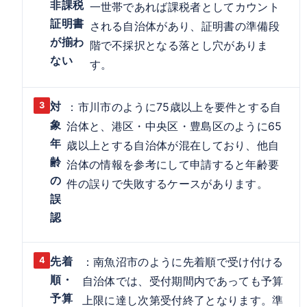
非課税
一世帯であれば課税者としてカウント
証明書
される自治体があり、証明書の準備段
が揃わ
階で不採択となる落とし穴がありま
ない
す。
対
：市川市のように75歳以上を要件とする自
象
治体と、港区・中央区・豊島区のように65
年
歳以上とする自治体が混在しており、他自
齢
治体の情報を参考にして申請すると年齢要
の
件の誤りで失敗するケースがあります。
誤
認
先着
：南魚沼市のように先着順で受け付ける
順・
自治体では、受付期間内であっても予算
予算
上限に達し次第受付終了となります。準