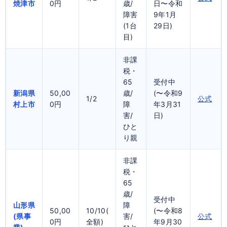
焼津市
0円
歳/
日〜令和
障害
9年1月
(1台
29日)
目)
非課
税・
65
受付中
新潟県
50,00
歳/
(〜令和9
1/2
公式
村上市
0円
障
年3月31
害/
日)
ひと
り親
非課
税・
65
歳/
受付中
山形県
障
50,00
10/10(
(〜令和8
(県事
害/
公式
0円
全額)
年9月30