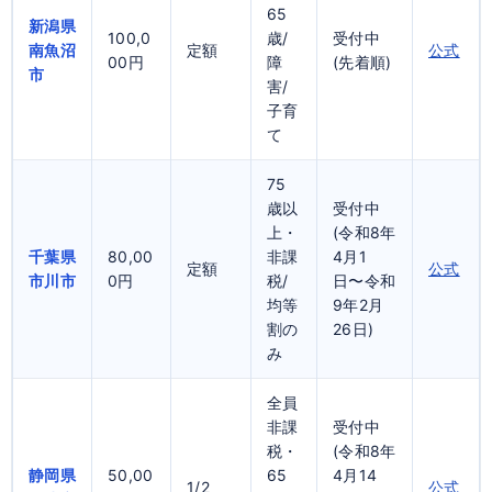
65
新潟県
100,0
歳/
受付中
南魚沼
定額
公式
00円
障
(先着順)
市
害/
子育
て
75
歳以
受付中
上・
(令和8年
千葉県
80,00
非課
4月1
定額
公式
市川市
0円
税/
日〜令和
均等
9年2月
割の
26日)
み
全員
非課
受付中
税・
(令和8年
静岡県
50,00
65
4月14
1/2
公式