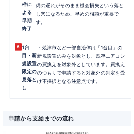
枠に
備の遅れがそのまま機会損失という落と
よる
し穴になるため、早めの相談が重要で
早期
す。
終了
1台
：焼津市など一部自治体は「1台目」の
目・新
新規設置のみを対象とし、既存エアコン
規設置
の買換えを対象外としています。買換え
限定の
のつもりで申請すると対象外の判定を受
見落と
け不採択となる注意点です。
し
申請から支給までの流れ