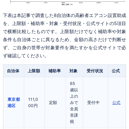
下表は本記事で調査した8自治体の高齢者エアコン設置助成
を、上限額・補助率・対象・受付状況・公式サイトの5項目
で横断比較したものです。上限額だけでなく補助率や対象
条件も自治体ごとに異なるため、金額の高さだけで判断せ
ず、ご自身の世帯が対象要件を満たすかを公式サイトで必
ず確認してください。
自治体
上限額
補助率
対象
受付状況
公式
65
歳以
上の
東京都
111,0
定額
みで
受付中
公式
港区
00円
全員
非課
税