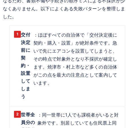
なるため、書類不備や手続きの順序ミスによる不採択が少
なくありません。以下によくある失敗パターンを整理しま
した。
交付
：ほぼすべての自治体で「交付決定後に
決定
契約・購入・設置」が絶対条件です。急
前に
いで先にエアコンを設置してしまうと、
契
その時点で対象外となり不採択が確定し
約・
ます。焼津市・村上市など多くの自治体
設置
がこの点を最大の注意点として案内して
して
います。
しま
う
世帯全
：同一世帯に1人でも課税者がいると対
員分の
象外です。別居していても住民票上同