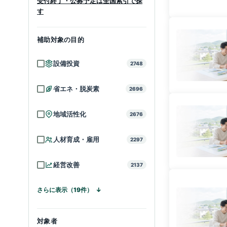
受付終了・公募予定は全国索引で探
す
補助対象の目的
設備投資
2748
省エネ・脱炭素
2696
地域活性化
2676
人材育成・雇用
2297
経営改善
2137
さらに表示（19件）
対象者