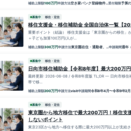
万円
100
空き家バンク登録物件…
予算の
補助上限額
申請方法
受付期限
募集中
移住・定住
移住支援金・移住補助金 全国自治体一覧【20
重要ポイント（結論） 移住支援金は「東京圏からの移住」が
＋子ども加算100万円/人が…
万円
300
東京圏在住・通勤者、…
通年
補助上限額
申請方法
申請期間
募集中
移住・定住
日向市移住補助金【令和8年度】最大200万
最終更新: 2026-06-08 / 令和8年度版 TL;DR — 日向
帯で移…
万円
200
visit
令和8年4月〜令和9年2月
補助上限額
申請方法
申請期間
募集中
移住・定住
東京圏から地方移住で最大200万円！移住支
しないポイント
東京23区から地方へ移住する際に最大200万円以上が支給