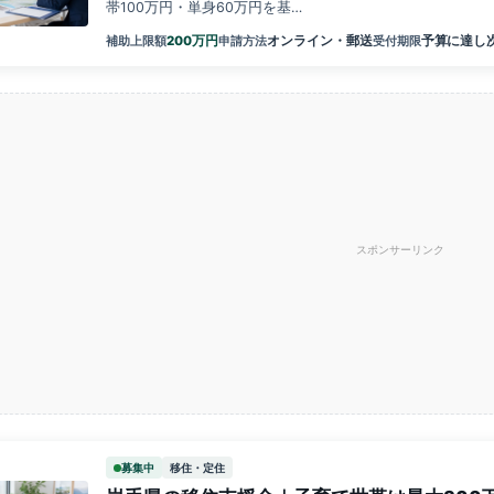
帯100万円・単身60万円を基…
万円
200
オンライン・郵送
予算に達し
補助上限額
申請方法
受付期限
スポンサーリンク
募集中
移住・定住