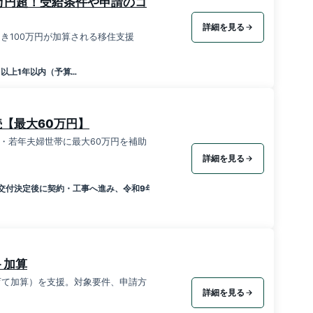
万円超！受給条件や申請のコ
詳細を見る
き100万円が加算される移住支援
月以上1年以内（予算…
【最大60万円】
・若年夫婦世帯に最大60万円を補助
詳細を見る
交付決定後に契約・工事へ進み、令和9年3月31日までに所有権移転登記・工事完
＋加算
育て加算）を支援。対象要件、申請方
詳細を見る