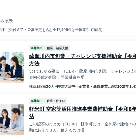
件を表示
中（受付終了・公募予定を含む全17,405件は全国索引で確認）
募集中
創業・起業支援
薩摩川内市創業・チャレンジ支援補助金【令和
方法
3分でわかる要点（TL;DR） 薩摩川内市創業・チャレンジ
金融公庫の創業・開業融資を受…
万円
30
中小企業者・新規創業…
2027年3月
補助上限額
申請方法
締切
募集中
住宅・住まい
軽米町 空家等活用推進事業費補助金【令和8年
法
この記事のまとめ（TL;DR） 軽米町には「空き家の建物
助はありません。使えるのは活…