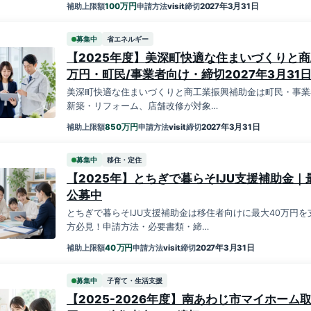
万円
100
visit
2027年3月31日
補助上限額
申請方法
締切
募集中
省エネルギー
【2025年度】美深町快適な住まいづくりと商
万円・町民/事業者向け・締切2027年3月31
美深町快適な住まいづくりと商工業振興補助金は町民・事業
新築・リフォーム、店舗改修が対象…
万円
850
visit
2027年3月31日
補助上限額
申請方法
締切
募集中
移住・定住
【2025年】とちぎで暮らそIJU支援補助金
公募中
とちぎで暮らそIJU支援補助金は移住者向けに最大40万円
方必見！申請方法・必要書類・締…
万円
40
visit
2027年3月31日
補助上限額
申請方法
締切
募集中
子育て・生活支援
【2025-2026年度】南あわじ市マイホーム