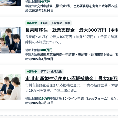
万円
90
補助上限額
交付申請書（様式第1号）と必要書類を丸亀市政策課へ提
申請方法
2027年2月26日
締切
募集中
新着
人材育成・雇用
長泉町移住・就業支援金｜最大300万円【令
長泉町への移住で最大100万円（単身60万円）＋子育て加算1
締切の本制度について、…
万円
300
補助上限額
長泉町産業振興課へ申請書・誓約書・証明書類を提出（転
申請方法
2027年1月29日
締切
募集中
子育て・生活支援
市川市 新婚生活住まい応援補助金｜最大29万
市川市新婚生活住まい応援補助金は、市内の新婚世帯（39歳
大29万円を支援。予算上限に達…
万円
29
オンライン申請（Logoフォーム）ま
補助上限額
申請方法
2027年3月31日
締切