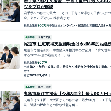
岩手県の移住支援金｜子育て世帯は最大300
ツをプロが解説
岩手県への移住で最大100万円、子育て世帯なら子供1人につ
金。東京23区からの移住者が対…
万円
300
オンライン・郵送
転入後3ヶ
補助上限額
申請方法
受付期限
募集中
子育て支援
尾道市 住宅取得支援補助金は令和8年度も継続
尾道市で住宅新築・中古購入を検討中の方必見！子育て世帯
する2025年度の最新ガイド。親…
万円
60
補助上限額
購入・契約・改修の前に尾道市へ補助金交付申請書を提出。
申請
方法
2027年3月31日
締切
募集中
移住・定住
丸亀市移住支援金【令和8年度】最大90万円
丸亀市は東京圏・大阪圏からの移住者に最大90万円（＋子
法、近隣の坂出市との比較情報を解…