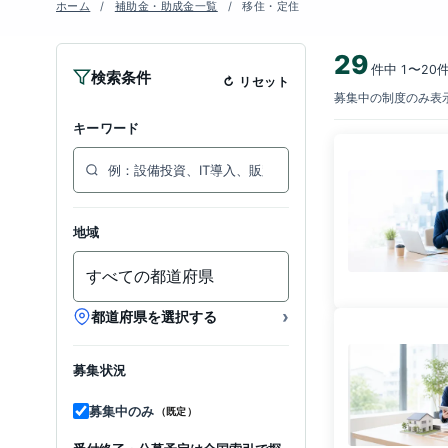
ホーム
補助金・助成金一覧
移住・定住
29
件中 1〜20
検索条件
リセット
募集中の制度のみ表示
キーワード
地域
›
都道府県を選択する
募集状況
募集中のみ
（既定）