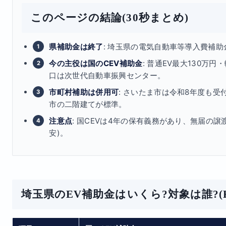
このページの結論(30秒まとめ)
県補助金は終了
: 埼玉県の電気自動車等導入費補助
今の主役は国のCEV補助金
: 普通EV最大130万円
口は次世代自動車振興センター。
市町村補助は併用可
: さいたま市は令和8年度も受付
市の二階建てが標準。
注意点
: 国CEVは4年の保有義務があり、無届の
安)。
埼玉県のEV補助金はいくら?対象は誰?(K