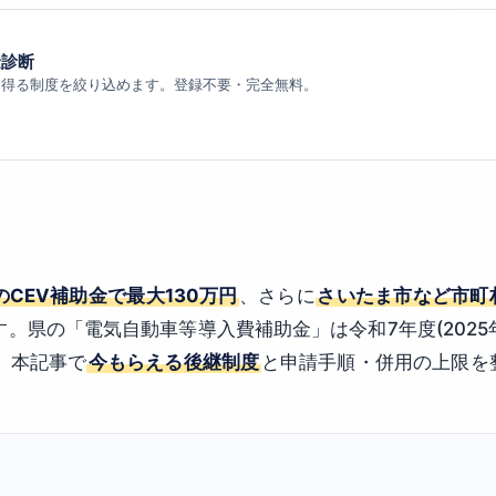
金診断
り得る制度を絞り込めます。登録不要・完全無料。
のCEV補助金で最大130万円
、さらに
さいたま市など市町
。県の「電気自動車等導入費補助金」は令和7年度(2025年
、本記事で
今もらえる後継制度
と申請手順・併用の上限を