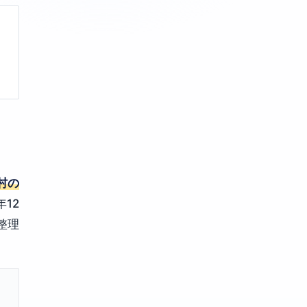
村の
12
整理