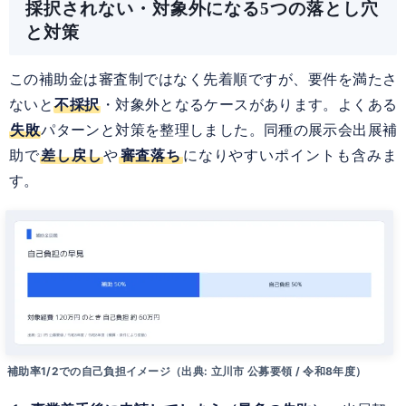
採択されない・対象外になる5つの落とし穴
と対策
この補助金は審査制ではなく先着順ですが、要件を満たさ
ないと
不採択
・対象外となるケースがあります。よくある
失敗
パターンと対策を整理しました。同種の展示会出展補
助で
差し戻し
や
審査落ち
になりやすいポイントも含みま
す。
補助率1/2での自己負担イメージ（出典: 立川市 公募要領 / 令和8年度）