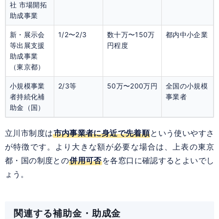
社 市場開拓
助成事業
新・展示会
1/2〜2/3
数十万〜150万
都内中小企業
等出展支援
円程度
助成事業
（東京都）
小規模事業
2/3等
50万〜200万円
全国の小規模
者持続化補
事業者
助金（国）
立川市制度は
市内事業者に身近で先着順
という使いやすさ
が特徴です。より大きな額が必要な場合は、上表の東京
都・国の制度との
併用可否
を各窓口に確認するとよいでし
ょう。
関連する補助金・助成金