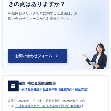
きの点はありますか？
掲載内容やリンク切れに関するご連絡は、お
問い合わせフォームからお寄せください。
お問い合わせフォーム
編集:
補助金図鑑 編集部
一次情報を確認する編集体制（
編集方針・検証方法
）
公開日:
2025年11月14日
／
最終更新日:
2026年6月12日
／
出典:
立川市 産業まちづくり部 産業観光課 商工振興係