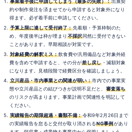
事業着手後に申請してしまう（最多の失敗）：
出展契
約や制作発注を済ませてから申請すると対象外になり
得ます。必ず着手前に申請してください。
予算上限に達して受付終了：
先着順・予算枠制のた
め、年度後半は枠が埋まり
不採択
同然に受付できない
ことがあります。早期相談が対策です。
対象経費の解釈ミス：
飲食費や汎用備品など対象外経
費を含めて申請すると、その分が
差し戻し
・減額対象
になります。見積段階で経費区分を確認しましょう。
立川産品・市内事業との関連が弱い：
市内での事業実
態や立川産品との結びつきが説明不足だと、
審査落ち
のリスクが高まります。事業計画で関連性を明記して
ください。
実績報告の期限超過・書類不備：
令和9年2月26日まで
の実績報告を怠ると交付が取り消される
NG事例
があり
ます。領収書・成果物を事業中から保管しましょう。