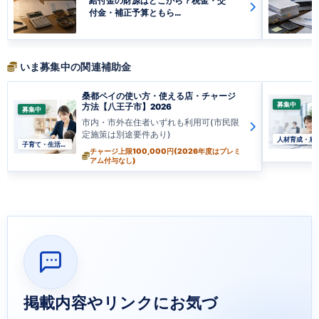
給付金の財源はどこから？税金・交
付金・補正予算ともら…
いま募集中の関連補助金
桑都ペイの使い方・使える店・チャージ
募集中
方法【八王子市】2026
募集中
市内・市外在住者いずれも利用可(市民限
定施策は別途要件あり)
人材育成・雇
子育て・生活支援
チャージ上限100,000円(2026年度はプレミ
アム付与なし)
掲載内容やリンクにお気づ