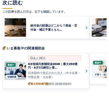
次に読む
この記事を読んだ方は、以下も確認しています。
給付金の財源はどこから？税金・交
付金・補正予算ともら…
いま募集中の関連補助金
あと26日
募集中
GX地域共創補助金2026｜最大250億
募集中
円・9月1日締切と要…
日本国内で登記された法人（中小企業・
子育て・生
中堅企業・大企業）
設備投資
締切 2026/09/01
最大250億円