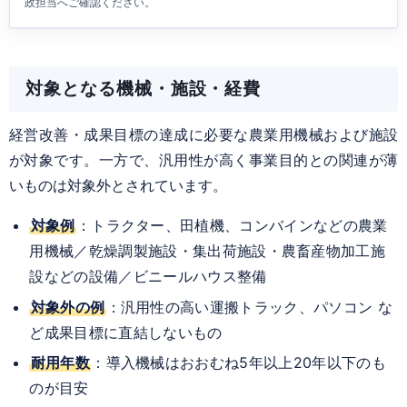
政担当へご確認ください。
対象となる機械・施設・経費
経営改善・成果目標の達成に必要な農業用機械および施設
が対象です。一方で、汎用性が高く事業目的との関連が薄
いものは対象外とされています。
対象例
：トラクター、田植機、コンバインなどの農業
用機械／乾燥調製施設・集出荷施設・農畜産物加工施
設などの設備／ビニールハウス整備
対象外の例
：汎用性の高い運搬トラック、パソコン な
ど成果目標に直結しないもの
耐用年数
：導入機械はおおむね5年以上20年以下のも
のが目安