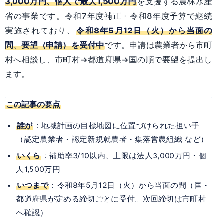
3,000万円、個人で最大1,500万円
を支援する農林水産
省の事業です。令和7年度補正・令和8年度予算で継続
実施されており、
令和8年5月12日（火）から当面の
間、要望（申請）を受付中
です。申請は農業者から市町
村へ相談し、市町村→都道府県→国の順で要望を提出し
ます。
この記事の要点
誰が
：地域計画の目標地図に位置づけられた担い手
（認定農業者・認定新規就農者・集落営農組織 など）
いくら
：補助率3/10以内、上限は法人3,000万円・個
人1,500万円
いつまで
：令和8年5月12日（火）から当面の間（国・
都道府県が定める締切ごとに受付。次回締切は市町村
へ確認）