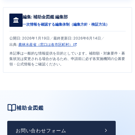
編集:
補助金図鑑 編集部
一次情報を確認する編集体制（
編集方針・検証方法
）
公開日:
2026年1月19日
／
最終更新日:
2026年6月14日
／
出典:
農林水産省（窓口は各市区町村）
本記事は一般的な情報提供を目的としています。補助額・対象要件・募
集状況は変更される場合があるため、申請前に必ず各実施機関の公募要
領・公式情報をご確認ください。
補助金図鑑
お問い合わせフォーム