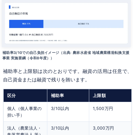
補助率3/10での自己負担イメージ（出典: 農林水産省 地域農業構造転換支援
事業 実施要綱（令和8年度））
補助率と上限額は次のとおりです。融資の活用は任意で、
自己資金または融資で残りを賄います。
区分
補助率
上限額
個人（個人事業の
3/10以内
1,500万円
担い手）
法人（農業法人・
3/10以内
3,000万円
集落営農法人 等）