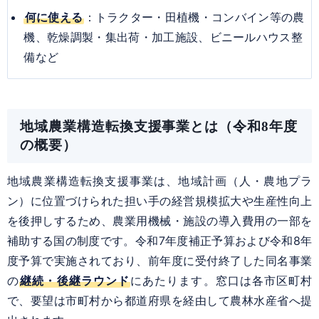
何に使える
：トラクター・田植機・コンバイン等の農
機、乾燥調製・集出荷・加工施設、ビニールハウス整
備など
地域農業構造転換支援事業とは（令和8年度
の概要）
地域農業構造転換支援事業は、地域計画（人・農地プラ
ン）に位置づけられた担い手の経営規模拡大や生産性向上
を後押しするため、農業用機械・施設の導入費用の一部を
補助する国の制度です。令和7年度補正予算および令和8年
度予算で実施されており、前年度に受付終了した同名事業
の
継続・後継ラウンド
にあたります。窓口は各市区町村
で、要望は市町村から都道府県を経由して農林水産省へ提