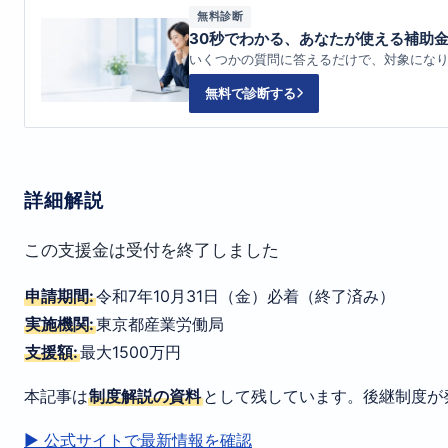
無料診断
30秒でわかる、あなたが使える補助
いくつかの質問に答えるだけで、対象にな
無料で診断する
詳細解説
この支援金は受付を終了しました
申請期間:
令和7年10月31日（金）必着（終了済み）
実施機関:
東京都産業労働局
支援額:
最大1500万円
本記事は
制度解説の資料
として残しています。後継制度が
▶ 公式サイトで最新情報を確認