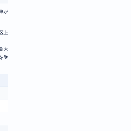
率が
区上
最大
金を受