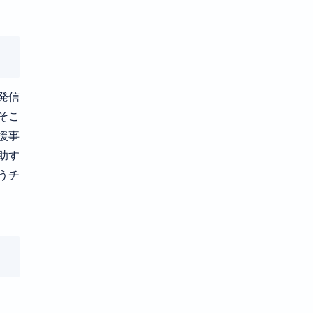
発信
そこ
援事
助す
うチ