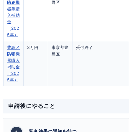
防犯機
野区
器等購
入補助
金
（202
5年）
豊島区
3万円
東京都豊
受付終了
防犯機
島区
器購入
補助金
（202
5年）
申請後にやること
審査結果の通知を待つ