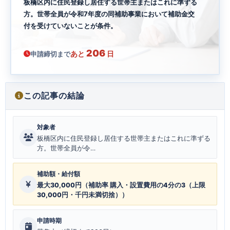
板橋区内に住民登録し居住する世帯主またはこれに準ずる
方。世帯全員が令和7年度の同補助事業において補助金交
付を受けていないことが条件。
206
あと
日
申請締切まで
この記事の結論
対象者
板橋区内に住民登録し居住する世帯主またはこれに準ずる
方。世帯全員が令…
補助額・給付額
最大30,000円（補助率 購入・設置費用の4分の3（上限
30,000円・千円未満切捨））
申請時期