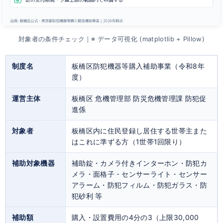
対象者の条件チェック｜※ データ可視化 (matplotlib + Pillow)
制度名
板橋区防犯機器等購入補助事業（令和8年
度）
運営主体
板橋区 危機管理部 防災危機管理課 防犯促
進係
対象者
板橋区内に住民登録し居住する世帯主また
はこれに準ずる方（1世帯1回限り）
補助対象機器
補助錠・カメラ付きインターホン・防犯カ
メラ・面格子・センサーライト・センサー
アラーム・防犯フィルム・防犯ガラス・防
犯砂利 等
補助額
購入・設置費用の4分の3（上限30,000