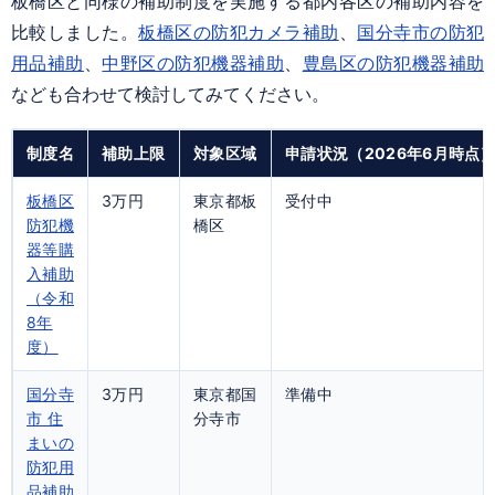
板橋区と同様の補助制度を実施する都内各区の補助内容を
比較しました。
板橋区の防犯カメラ補助
、
国分寺市の防犯
用品補助
、
中野区の防犯機器補助
、
豊島区の防犯機器補助
なども合わせて検討してみてください。
制度名
補助上限
対象区域
申請状況（2026年6月時点
板橋区
3万円
東京都板
受付中
防犯機
橋区
器等購
入補助
（令和
8年
度）
国分寺
3万円
東京都国
準備中
市 住
分寺市
まいの
防犯用
品補助