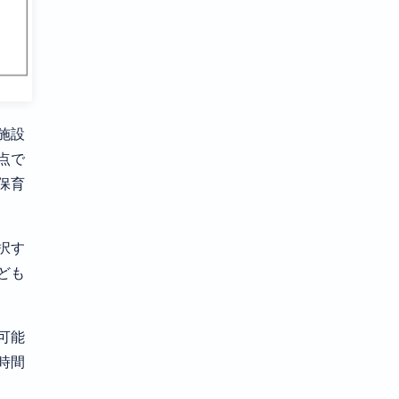
施設
点で
の保育
択す
ども
可能
時間