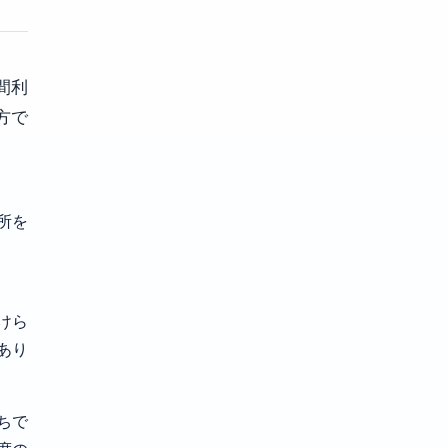
間利
方で
所を
けら
あり
ちで