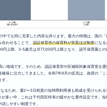
区の中でも特に充実した内容を誇ります。最大の特徴は、国の「
み合わせることで、
認証保育所の保育料が実質ほぼ無償
になる
00円上限、3-5歳児は月77,000円上限となり、認可保育園と
高い地域です。そのため、認証保育所や区補助対象保育室を選
性確保に注力してきました。令和7年9月の拡充は、政府の「こ
ます。
となるため、週2〜3日程度の短時間利用者も助成を受けられる
ースが多い中、これは千代田区特有の緩やかな要件設定です。短
申請しやすい制度です。