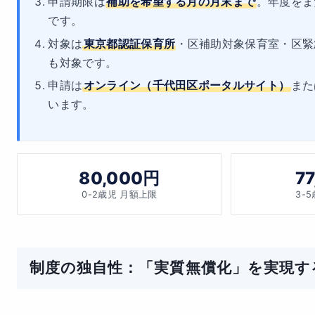
申請期限は
補助を希望する月の月末まで
。年度をま
です。
対象は
東京都認証保育所
・区補助対象保育室・区緊
も対象です。
申請は
オンライン（千代田区ポータルサイト）
また
います。
80,000円
7
0-2歳児 月額上限
3-
制度の独自性：「実質無償化」を実現す