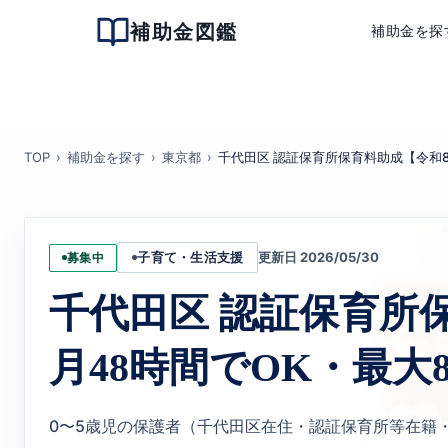
補助金図鑑
補助金を探
TOP
補助金を探す
東京都
千代田区 認証保育所保育料助成【令和8
更新日 2026/05/30
募集中
子育て・生活支援
千代田区 認証保育所
月48時間でOK・最大8
0〜5歳児の保護者（千代田区在住・認証保育所等在籍・