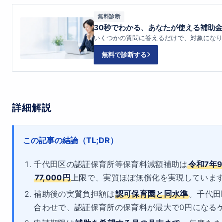
無料診断
30秒でわかる、あなたが使える補助
いくつかの質問に答えるだけで、対象にな
無料で診断する
詳細解説
この記事の結論（TL;DR）
千代田区の認証保育所等保育料減額補助は
令和7年
77,000円
上限で、実質ほぼ無償化を実現していま
補助後の実質負担額は
認可保育園と同水準
。千代田
合わせで、認証保育所の保育料が最大で0円になる