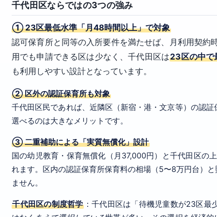
千代田区ならではの3つの強み
① 23区最低水準「月48時間以上」で対象
認可保育所と同等の入所要件を満たせば、月利用契約時
用でも申請できる区は少なく、千代田区は
23区の中
も利用しやすい設計となっています。
② 区外の認証保育所も対象
千代田区民であれば、近隣区（新宿・港・文京等）の認証
選べるのは大きなメリットです。
③ 二重補助による「実質無償化」設計
国の幼児教育・保育無償化（月37,000円）と千代田区の上
れます。区内の認証保育所保育料の相場（5〜8万円台）
ません。
千代田区の制度哲学
：千代田区は「待機児童数が23区最