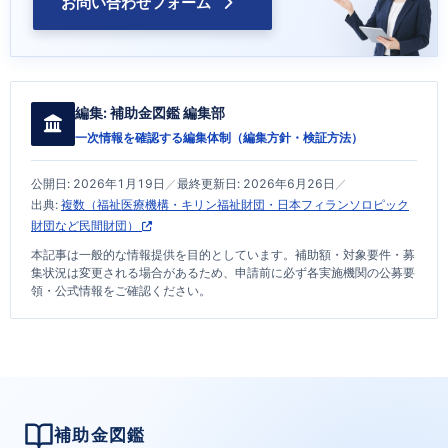
お問い合わせフォーム
編集:
補助金図鑑 編集部
一次情報を確認する編集体制（
編集方針・検証方法
）
公開日:
2026年1月19日
／
最終更新日:
2026年6月26日
／
出典:
複数（福祉医療機構・キリン福祉財団・日本フィランソロピック
財団など民間財団）
本記事は一般的な情報提供を目的としています。補助額・対象要件・募
集状況は変更される場合があるため、申請前に必ず各実施機関の公募要
領・公式情報をご確認ください。
補助金図鑑