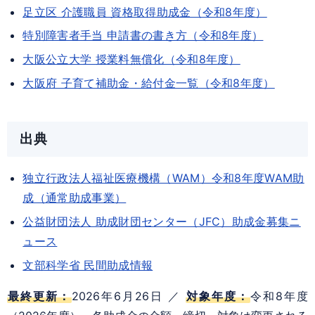
足立区 介護職員 資格取得助成金（令和8年度）
特別障害者手当 申請書の書き方（令和8年度）
大阪公立大学 授業料無償化（令和8年度）
大阪府 子育て補助金・給付金一覧（令和8年度）
出典
独立行政法人福祉医療機構（WAM）令和8年度WAM助
成（通常助成事業）
公益財団法人 助成財団センター（JFC）助成金募集ニ
ュース
文部科学省 民間助成情報
最終更新：
2026年6月26日 ／
対象年度：
令和8年度