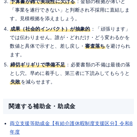
予算書が雑で実現性に欠ける
：金額の根拠が薄いと
「事業を遂行できない」と判断され不採用に直結しま
す。見積根拠を添えましょう。
成果（社会的インパクト）が抽象的
：「頑張ります」
では伝わりません。誰が・どれだけ・どう変わるかを
数値と具体で示すと、差し戻し・
審査落ち
を避けられ
ます。
締切ギリギリで準備不足
：必要書類の不備は最後の落
とし穴。早めに着手し、第三者に下読みしてもらうと
失敗
を減らせます。
関連する補助金・助成金
両立支援等助成金【有給介護休暇制度支援区分】令和8
年度