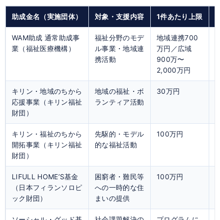
助成金名（実施団体）
対象・支援内容
1件あたり上限
WAM助成 通常助成事
福祉分野のモデ
地域連携700
業（福祉医療機構）
ル事業・地域連
万円／広域
携活動
900万〜
2,000万円
キリン・地域のちから
地域の福祉・ボ
30万円
応援事業（キリン福祉
ランティア活動
財団）
キリン・福祉のちから
先駆的・モデル
100万円
開拓事業（キリン福祉
的な福祉活動
財団）
LIFULL HOME’S基金
困窮者・難民等
100万円
（日本フィランソロピ
への一時的な住
ック財団）
まいの提供
ソーシャル・グッド基
社会課題解決の
プログラムに