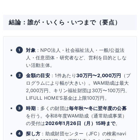
結論：誰が・いくら・いつまで（要点）
対象
：NPO法人・社会福祉法人・一般/公益法
人・任意団体・研究者など、営利を目的としな
い活動主体。
金額の目安
：1件あたり
30万円〜2,000万円
（プ
ログラムにより幅が大きい）。WAM助成は最大
2,000万円、キリン福祉財団は30万〜100万円、
LIFULL HOME’S基金は上限100万円。
時期
：多くの財団は
毎年秋〜冬に翌年度の公募
を行う。令和8年度WAM助成（通常助成事業）
の受付は
2026年1月26日（月）15時まで
。
探し方
：助成財団センター（JFC）の検索navi