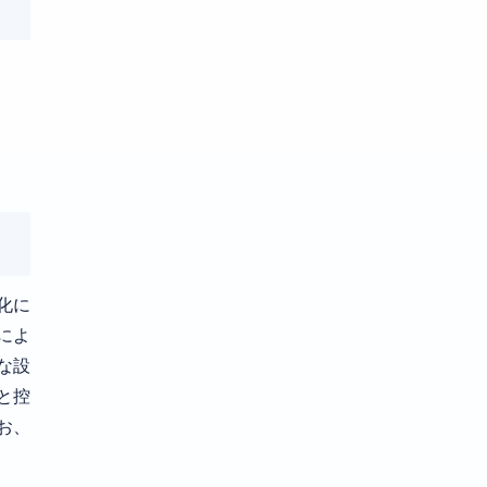
化に
によ
な設
と控
お、