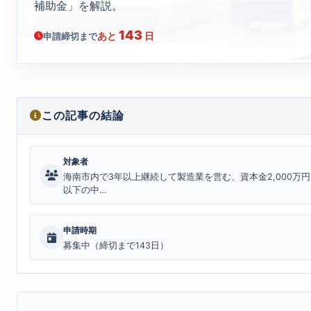
補助金」を解説。
143
あと
日
申請締切まで
この記事の結論
対象者
海南市内で3年以上継続して製造業を営む、資本金2,000万円
以下の中…
申請時期
募集中（締切まで143日）