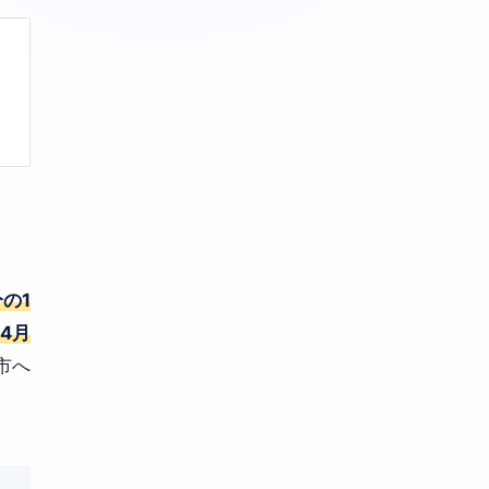
の1
4月
市へ