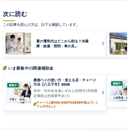
次に読む
この記事を読んだ方は、以下も確認しています。
夏の電気代はどこから削る？冷蔵
庫・給湯・照明・車の見…
いま募集中の関連補助金
桑都ペイの使い方・使える店・チャージ
募集中
方法【八王子市】2026
募集中
市内・市外在住者いずれも利用可(市民限
定施策は別途要件あり)
人材育成・雇
子育て・生活支援
チャージ上限100,000円(2026年度はプレミ
アム付与なし)