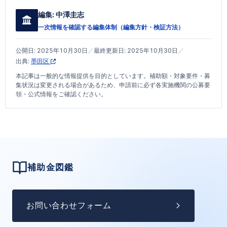
編集:
中澤圭志
一次情報を確認する編集体制（
編集方針・検証方法
）
公開日:
2025年10月30日
／
最終更新日:
2025年10月30日
／
出典:
墨田区
本記事は一般的な情報提供を目的としています。補助額・対象要件・募
集状況は変更される場合があるため、申請前に必ず各実施機関の公募要
領・公式情報をご確認ください。
補助金図鑑
お問い合わせフォーム