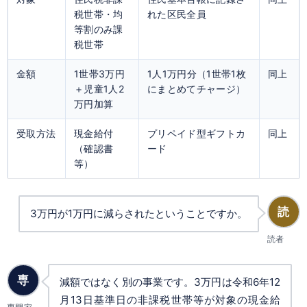
税世帯・均
れた区民全員
等割のみ課
税世帯
金額
1世帯3万円
1人1万円分（1世帯1枚
同上
＋児童1人2
にまとめてチャージ）
万円加算
受取方法
現金給付
プリペイド型ギフトカ
同上
（確認書
ード
等）
読
3万円が1万円に減らされたということですか。
読者
専
減額ではなく別の事業です。3万円は令和6年12
月13日基準日の非課税世帯等が対象の現金給