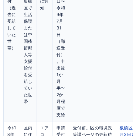
付
板橋
に通
日〜
（過
区で
知
令和
去に
生活
9年
受給
保護
7月
して
また
31
いた
は中
日
世
国残
（郵
帯）
留邦
送受
人等
付）
支援
。申
給付
出後
を受
1か
給し
月
てい
半〜
た世
2か
帯
月程
度で
支給
令和
区内
エア
申請
受付前。区の環境政
板橋区公
8年
に住
コ
受付
策課ページの更新待
月3日更