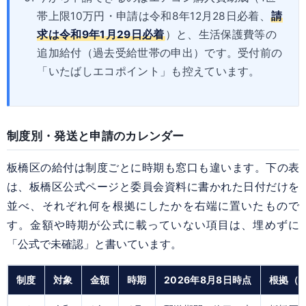
帯上限10万円・申請は令和8年12月28日必着、
請
求は令和9年1月29日必着
）と、生活保護費等の
追加給付（過去受給世帯の申出）です。受付前の
「いたばしエコポイント」も控えています。
制度別・発送と申請のカレンダー
板橋区の給付は制度ごとに時期も窓口も違います。下の表
は、板橋区公式ページと委員会資料に書かれた日付だけを
並べ、それぞれ何を根拠にしたかを右端に置いたもので
す。金額や時期が公式に載っていない項目は、埋めずに
「公式で未確認」と書いています。
制度
対象
金額
時期
2026年8月8日時点
根拠（