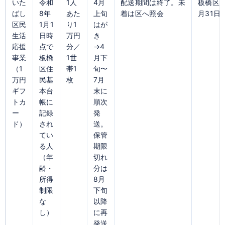
いた
令和
1人
4月
配送期間は終了。未
板橋区公
ばし
8年
あた
上旬
着は区へ照会
月31日
区民
1月1
り1
はが
生活
日時
万円
き
応援
点で
分／
→4
事業
板橋
1世
月下
（1
区住
帯1
旬〜
万円
民基
枚
7月
ギフ
本台
末に
トカ
帳に
順次
ー
記録
発
ド）
され
送。
てい
保管
る人
期限
（年
切れ
齢・
分は
所得
8月
制限
下旬
な
以降
し）
に再
発送