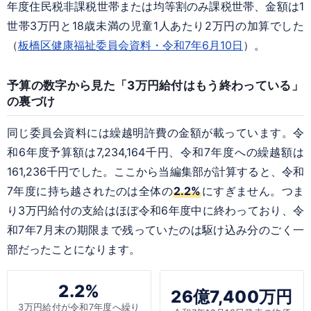
年度住民税非課税世帯または均等割のみ課税世帯、金額は1
世帯3万円と18歳未満の児童1人あたり2万円の加算でした
（
板橋区健康福祉委員会資料・令和7年6月10日
）。
予算の数字から見た「3万円給付はもう終わっている」
の裏づけ
同じ委員会資料には繰越明許費の金額が載っています。令
和6年度予算額は7,234,164千円、令和7年度への繰越額は
161,236千円でした。ここから当編集部が計算すると、令和
7年度に持ち越されたのは全体の
2.2%
にすぎません。つま
り3万円給付の支給はほぼ令和6年度中に終わっており、令
和7年7月末の期限まで残っていたのは駆け込み分のごく一
部だったことになります。
2.2%
26億7,400万円
3万円給付が令和7年度へ繰り