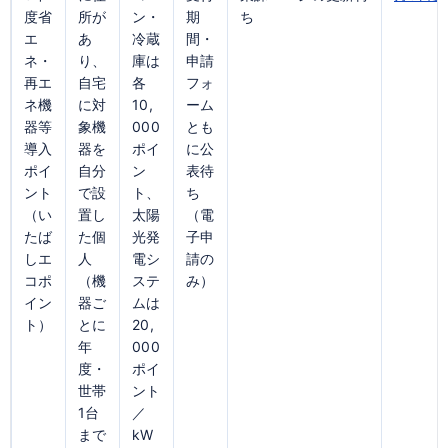
度省
所が
ン・
期
ち
エ
あ
冷蔵
間・
ネ・
り、
庫は
申請
再エ
自宅
各
フォ
ネ機
に対
10,
ーム
器等
象機
000
とも
導入
器を
ポイ
に公
ポイ
自分
ン
表待
ント
で設
ト、
ち
（い
置し
太陽
（電
たば
た個
光発
子申
しエ
人
電シ
請の
コポ
（機
ステ
み）
イン
器ご
ムは
ト）
とに
20,
年
000
度・
ポイ
世帯
ント
1台
／
まで
kW