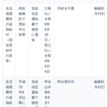
生活
現在
支給
口座
手続き不要
板橋区公
保護
板橋
決定
払い
月4日更
費等
区で
通知
令和
の追
受給
書で
8年
加給
中の
個別
8月
付
世帯
に通
26
（現
知
日／
在受
窓口
給中
払い
の世
令和
帯）
8年
9月
4日
生活
平成
支給
申出
申出受付中
板橋区公
保護
25
決定
は令
月4日更
費等
年8
通知
和8
の追
月以
書で
年8
加給
降に
個別
月1