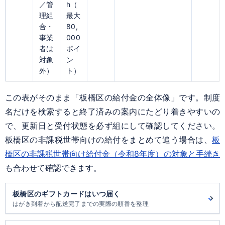
／管
h（
理組
最大
合・
80,
事業
000
者は
ポイ
対象
ン
外）
ト）
この表がそのまま「板橋区の給付金の全体像」です。制度
名だけを検索すると終了済みの案内にたどり着きやすいの
で、更新日と受付状態を必ず組にして確認してください。
板橋区の非課税世帯向けの給付をまとめて追う場合は、
板
橋区の非課税世帯向け給付金（令和8年度）の対象と手続き
も合わせて確認できます。
板橋区のギフトカードはいつ届く
はがき到着から配送完了までの実際の順番を整理