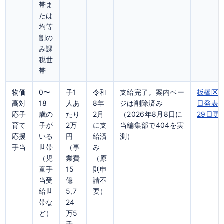
帯ま
たは
均等
割の
み課
税世
帯
物価
0〜
子1
令和
支給完了。案内ペー
板橋区 
高対
18
人あ
8年
ジは削除済み
日発表資
応子
歳の
たり
2月
（2026年8月8日に
29日更
育て
子が
2万
に支
当編集部で404を実
応援
いる
円
給済
測）
手当
世帯
（事
み
（児
業費
（原
童手
15
則申
当受
億
請不
給世
5,7
要）
帯な
24
ど）
万5