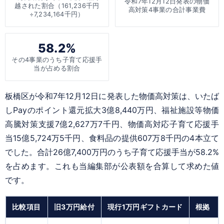
令和7年12月12日発表の物価
越された割合（161,236千円
高対策4事業の合計事業費
÷7,234,164千円）
58.2%
その4事業のうち子育て応援手
当が占める割合
板橋区が令和7年12月12日に発表した物価高対策は、いたば
しPayのポイント還元拡大3億8,440万円、福祉施設等物価
高騰対策支援7億2,627万7千円、物価高対応子育て応援手
当15億5,724万5千円、食料品の提供607万8千円の4本立て
でした。合計26億7,400万円のうち子育て応援手当が58.2%
を占めます。これも当編集部が公表額を合算して求めた値
です。
比較項目
旧3万円給付
現行1万円ギフトカード
根拠