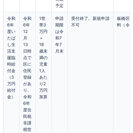
予定
令和
令和
1世
申請
受付終了。新規申請
板橋区
6年
6年
帯3
期限
不可
料（令和
度い
12
万円
は令
たば
月
＋
和7
し生
13
18
年7
活支
日時
歳未
月末
援臨
点で
満の
時給
区に
児童
付金
住民
1人
（3
登録
あた
万円
があ
り2
給付
り、
万円
金）
令和
加算
6年
度住
民税
非課
税世