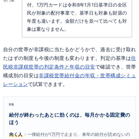
専門家
付、1万円カードは令和8年1月1日基準日の全区
民が対象の配付事業で、基準日も対象も財源の
年度も違います。金額だけを並べて比べても対
象は重なりません。
自分の世帯が非課税に当たるかどうかで、過去に受け取れ
たはずの制度も今後の制度も変わります。判定の基準は
住
民税非課税世帯の判定条件と年収の目安
で確認でき、世帯
構成別の目安は
非課税世帯給付金の年収・世帯構成シミュ
レーション
で試算できます。
PR
給付が終わったあとに効くのは、毎月かかる固定費の
ほう
向く人
：一律給付が1万円で止まり、来年の給付が読めないの