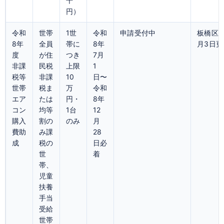
千
円）
令和
世帯
1世
令和
申請受付中
板橋区公
8年
全員
帯に
8年
月3日更
度
が住
つき
7月
非課
民税
上限
1
税等
非課
10
日〜
世帯
税ま
万
令和
エア
たは
円・
8年
コン
均等
1台
12
購入
割の
のみ
月
費助
み課
28
成
税の
日必
世
着
帯、
児童
扶養
手当
受給
世帯