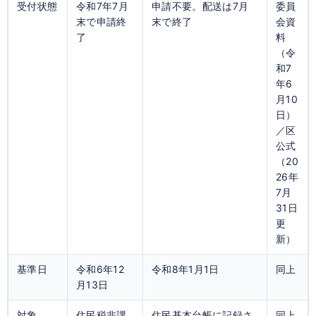
受付状態
令和7年7月
申請不要。配送は7月
委員
末で申請終
末で終了
会資
了
料
（令
和7
年6
月10
日）
／区
公式
（20
26年
7月
31日
更
新）
基準日
令和6年12
令和8年1月1日
同上
月13日
対象
住民税非課
住民基本台帳に記録さ
同上