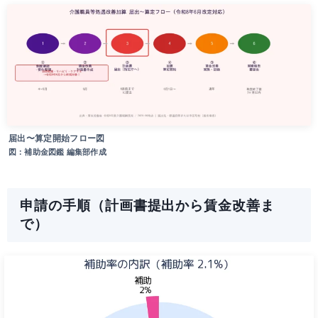
届出〜算定開始フロー図
図：補助金図鑑 編集部作成
申請の手順（計画書提出から賃金改善ま
で）