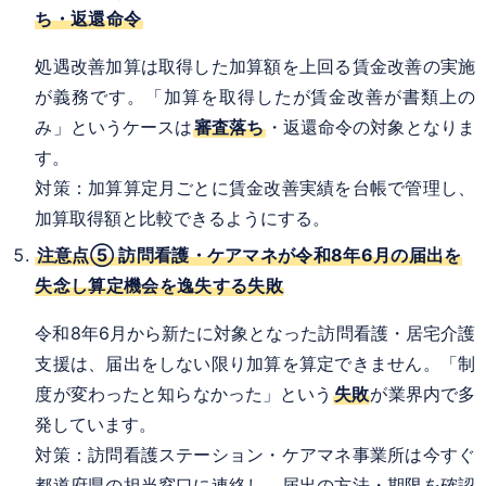
ち・返還命令
処遇改善加算は取得した加算額を上回る賃金改善の実施
が義務です。「加算を取得したが賃金改善が書類上の
み」というケースは
審査落ち
・返還命令の対象となりま
す。
対策：加算算定月ごとに賃金改善実績を台帳で管理し、
加算取得額と比較できるようにする。
注意点⑤ 訪問看護・ケアマネが令和8年6月の届出を
失念し算定機会を逸失する失敗
令和8年6月から新たに対象となった訪問看護・居宅介護
支援は、届出をしない限り加算を算定できません。「制
度が変わったと知らなかった」という
失敗
が業界内で多
発しています。
対策：訪問看護ステーション・ケアマネ事業所は今すぐ
都道府県の担当窓口に連絡し、届出の方法・期限を確認