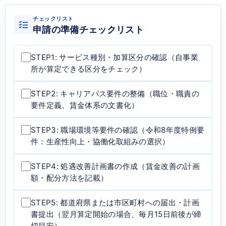
チェックリスト
申請の準備チェックリスト
STEP1: サービス種別・加算区分の確認（自事業
所が算定できる区分をチェック）
STEP2: キャリアパス要件の整備（職位・職責の
要件定義、賃金体系の文書化）
STEP3: 職場環境等要件の確認（令和8年度特例要
件：生産性向上・協働化取組みの選択）
STEP4: 処遇改善計画書の作成（賃金改善の計画
額・配分方法を記載）
STEP5: 都道府県または市区町村への届出・計画
書提出（翌月算定開始の場合、毎月15日前後が締
切目安）