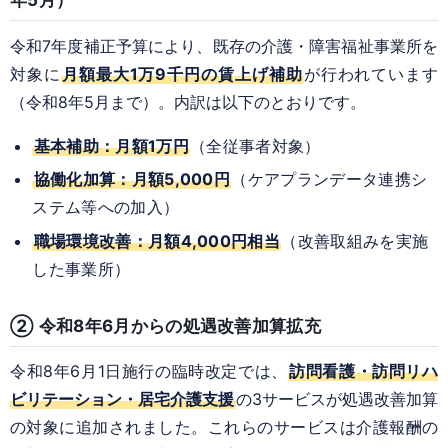
年5月）
令和7年度補正予算により、既存の介護・障害福祉事業所を
対象に
月額最大1万9千円の賃上げ補助
が行われています
（令和8年5月まで）。内訳は以下のとおりです。
基本補助：月額1万円
（全従事者対象）
協働化加算：月額5,000円
（ケアプランデータ連携シ
ステム等への加入）
職場環境改善：月額4,000円相当
（改善取組みを実施
した事業所）
② 令和8年6月からの処遇改善加算拡充
令和8年6月1日施行の臨時改定では、
訪問看護・訪問リハ
ビリテーション・居宅介護支援
の3サービスが処遇改善加算
の対象に追加されました。これらのサービスは介護報酬の