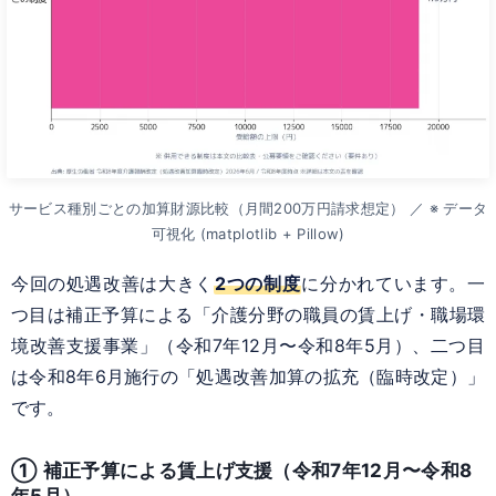
サービス種別ごとの加算財源比較（月間200万円請求想定） ／ ※ データ
可視化 (matplotlib + Pillow)
今回の処遇改善は大きく
2つの制度
に分かれています。一
つ目は補正予算による「介護分野の職員の賃上げ・職場環
境改善支援事業」（令和7年12月〜令和8年5月）、二つ目
は令和8年6月施行の「処遇改善加算の拡充（臨時改定）」
です。
① 補正予算による賃上げ支援（令和7年12月〜令和8