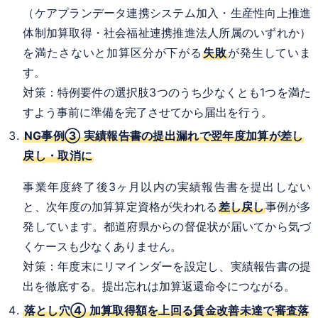
（ケアプランデータ連携システム加入・生産性向上推進
体制加算取得・社会福祉連携推進法人所属のいずれか）
を満たさないと加算区分が下がる
失敗
が発生していま
す。
対策：特例要件の選択肢3つのうち少なくとも1つを満た
すよう事前に準備を完了させてから届出を行う。
NG事例③ 実績報告書の提出漏れで翌年度加算が差し
戻し・取消に
事業年度終了後3ヶ月以内の実績報告書を提出しない
と、次年度の加算算定資格が失われる
差し戻し
事例が多
発しています。都道府県からの督促状が届いてから気づ
くケースも少なくありません。
対策：年度末にリマインダーを設定し、実績報告書の提
出を徹底する。提出忘れは加算返還命令につながる。
落とし穴④ 加算取得額を上回る賃金改善未達で審査落