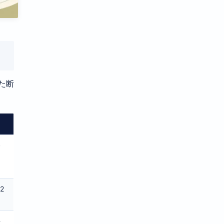
た断
終
2
去