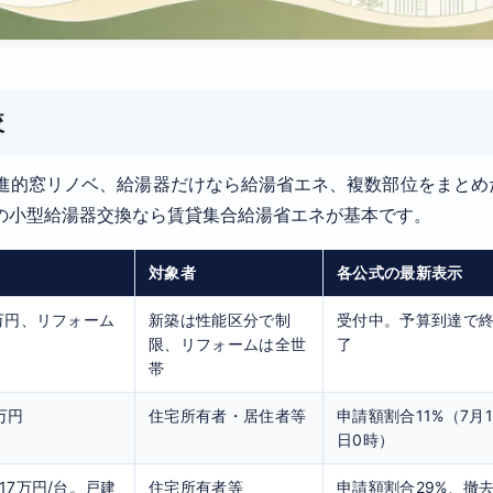
較
進的窓リノベ、給湯器だけなら給湯省エネ、複数部位をまとめ
の小型給湯器交換なら賃貸集合給湯省エネが基本です。
対象者
各公式の最新表示
5万円、リフォーム
新築は性能区分で制
受付中。予算到達で
限、リフォームは全世
了
帯
万円
住宅所有者・居住者等
申請額割合11%（7月1
日0時）
17万円/台。戸建
住宅所有者等
申請額割合29%、撤