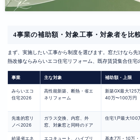
4事業の補助額・対象工事・対象者を比
まず、実施したい工事から制度を選びます。窓だけなら先
熱改修ならみらいエコ住宅リフォーム、既存賃貸集合住宅
事業
主な対象
補助額・上限
みらいエコ
高性能新築、断熱・省エ
新築GX最大12
住宅2026
ネリフォーム
40万〜100万円
先進的窓リ
ガラス交換、内窓、外
住宅1戸最大100
ノベ2026
窓、対象窓と同時のドア
給湯省エネ
エコキュート、ハイブリ
基本7万・10万・