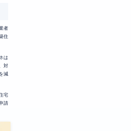
業者
築住
ネは
、対
を減
住宅
申請