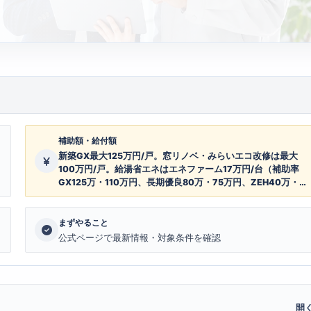
補助額・給付額
新築GX最大125万円/戸。窓リノベ・みらいエコ改修は最大
100万円/戸。給湯省エネはエネファーム17万円/台（補助率
GX125万・110万円、長期優良80万・75万円、ZEH40万・
35万円。窓最大100万円。給湯は7万・10万・17万円/台、戸
建2台・共同1台/戸。賃貸集合は5万・7万円/台＋対象排水工
事3万円）
まずやること
公式ページで最新情報・対象条件を確認