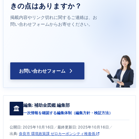
きの点はありますか？
掲載内容やリンク切れに関するご連絡は、お
問い合わせフォームからお寄せください。
お問い合わせフォーム
編集:
補助金図鑑 編集部
一次情報を確認する編集体制（
編集方針・検証方法
）
公開日:
2025年10月16日
／
最終更新日:
2025年10月16日
／
出典:
奈良市 環境政策課 ゼロカーボンシティ推進係