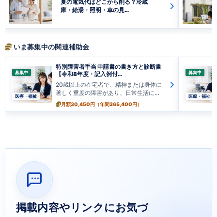
夏の電気代はどこから削る？冷蔵
庫・給湯・照明・車の見…
いま募集中の関連補助金
特別障害者手当 申請書の書き方と診断書
募集中
募集中
【令和8年度・記入例付…
20歳以上の在宅者で、精神または身体に
著しく重度の障害があり、日常生活にお
医療・福祉
医療・福祉
い…
月額30,450円（年間365,400円）
掲載内容やリンクにお気づ