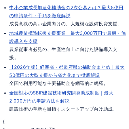
中小企業成長加速化補助金の2次公募とは？最大5億円
の申請条件・手順を徹底解説
成長意欲の高い企業向けの、大規模な設備投資支援。
地域農業構造転換支援事業｜最大3,000万円で農機・施
設導入を支援
農業従事者必見の、生産性向上に向けた設備導入支
援。
【2026年版】経産省・都道府県の補助金まとめ｜最大
50億円の大型支援から省力化まで徹底解説
全国で利用可能な主要補助金を網羅的に網羅。
全国対応のSBIR建設技術研究開発助成制度｜最大
2,000万円の申請方法を解説
建設技術の革新を目指すスタートアップ向け助成。
{