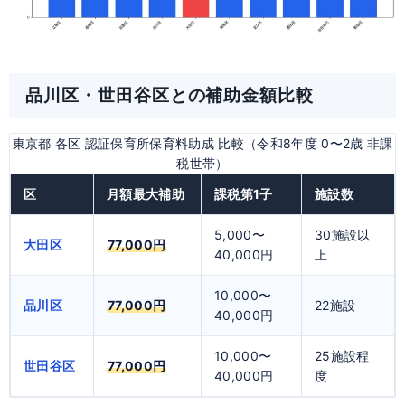
品川区・世田谷区との補助金額比較
東京都 各区 認証保育所保育料助成 比較（令和8年度 0〜2歳 非課
税世帯）
区
月額最大補助
課税第1子
施設数
5,000〜
30施設以
大田区
77,000円
40,000円
上
10,000〜
品川区
77,000円
22施設
40,000円
10,000〜
25施設程
世田谷区
77,000円
40,000円
度