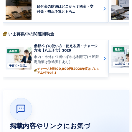
給付金の財源はどこから？税金・交
付金・補正予算ともら…
いま募集中の関連補助金
桑都ペイの使い方・使える店・チャージ
募集中
方法【八王子市】2026
募集中
市内・市外在住者いずれも利用可(市民限
定施策は別途要件あり)
人材育成・雇
子育て・生活支援
チャージ上限100,000円(2026年度はプレミ
アム付与なし)
掲載内容やリンクにお気づ