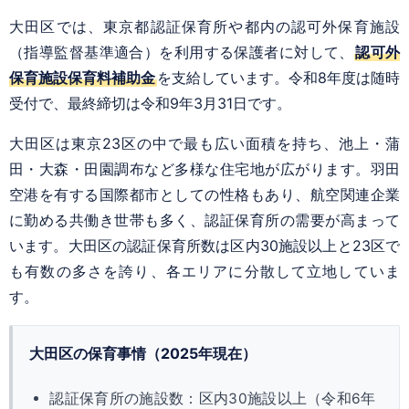
大田区では、東京都認証保育所や都内の認可外保育施設
（指導監督基準適合）を利用する保護者に対して、
認可外
保育施設保育料補助金
を支給しています。令和8年度は随時
受付で、最終締切は令和9年3月31日です。
大田区は東京23区の中で最も広い面積を持ち、池上・蒲
田・大森・田園調布など多様な住宅地が広がります。羽田
空港を有する国際都市としての性格もあり、航空関連企業
に勤める共働き世帯も多く、認証保育所の需要が高まって
います。大田区の認証保育所数は区内30施設以上と23区で
も有数の多さを誇り、各エリアに分散して立地していま
す。
大田区の保育事情（2025年現在）
認証保育所の施設数：区内30施設以上（令和6年