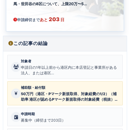
馬・世田谷の8区について、上限20万〜5…
203
あと
日
申請締切まで
この記事の結論
対象者
申請日の1年以上前から港区内に本店登記と事業所がある
法人、または港区…
補助額・給付額
50万円（港区・Pマーク新規取得、対象経費の1/2）（補
助率 港区が認めるPマーク新規取得の対象経費（税抜）の
1/2、上限50万円。更新取得は対象外。実際の交付額は港
区の審査で決まる。）
申請時期
募集中（締切まで203日）