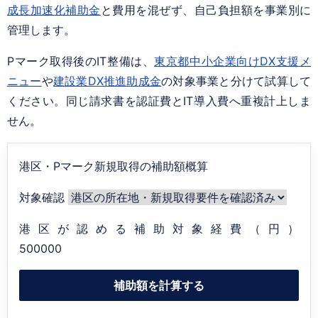
成長加速化補助金
と費用を混ぜず、自己負担額を事業別に
管理します。
Pマーク取得後のIT整備は、
東京都中小企業向けDX支援メ
ニュー
や
建設業DX推進助成金
の対象事業と分けて試算して
ください。同じ請求書を認証費とIT導入費へ重複計上しま
せん。
港区・Pマーク新規取得の補助額概算
対象確認
港区が認める補助対象経費（円）
補助額を計算する