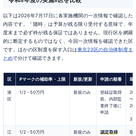
令和8年度の実施8区を比較
以下は2026年7月17日に各実施機関の一次情報で確認した
内容です。「随時」は予算が残る限り受付する意味で、年
度末まで必ず枠が残る保証ではありません。現行区を網羅
的に断定するものではなく、今回一次情報を確認できた区
です。ほかの区制度を探す入口は
東京23区の自治体制度ま
とめ
で分けて確認できます。
区
Pマークの補助率・上限
新規/更新
申請の順番
期
港
1/2・50万円
新規のみ
登録証取得
20
区
前。内部監
〜
査終了後に
20
申請
、
3
江
1/2・50万円
新規のみ
認定取得
取