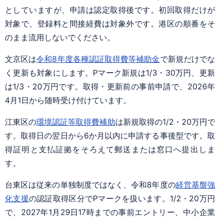
としていますが、申請は認定取得後です。初回取得だけが
対象で、登録料と間接経費は対象外です。港区の順番をそ
のまま流用しないでください。
文京区は
令和8年度各種認証取得費等補助金
で新規だけでな
く更新も対象にします。Pマーク新規は1/3・30万円、更新
は1/3・20万円です。取得・更新前の事前申請で、2026年
4月1日から随時受け付けています。
江東区の
環境認証等取得費補助
は新規取得の1/2・20万円で
す。取得日の翌日から6か月以内に申請する事後型です。取
得証明と支払証拠をそろえて郵送または窓口へ提出しま
す。
台東区は従来の単独制度ではなく、令和8年度の
経営基盤強
化支援
の認証取得区分でPマークを扱います。1/2・20万円
で、2027年1月29日17時までの事前エントリー、中小企業