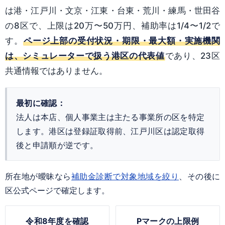
は港・江戸川・文京・江東・台東・荒川・練馬・世田谷
の8区で、上限は20万〜50万円、補助率は1/4〜1/2で
す。
ページ上部の受付状況・期限・最大額・実施機関
は、シミュレーターで扱う港区の代表値
であり、23区
共通情報ではありません。
最初に確認：
法人は本店、個人事業主は主たる事業所の区を特定
します。港区は登録証取得前、江戸川区は認定取得
後と申請順が逆です。
所在地が曖昧なら
補助金診断で対象地域を絞り
、その後に
区公式ページで確定します。
令和8年度を確認
Pマークの上限例