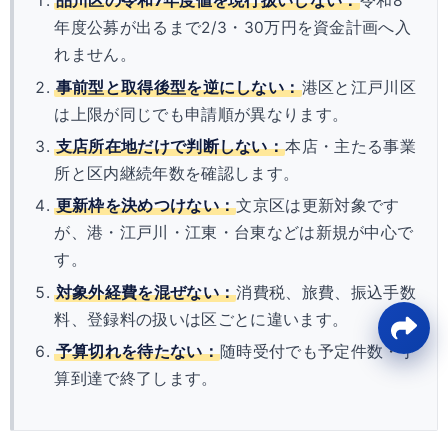
品川区の令和7年度値を現行扱いしない：
令和8
年度公募が出るまで2/3・30万円を資金計画へ入
れません。
事前型と取得後型を逆にしない：
港区と江戸川区
は上限が同じでも申請順が異なります。
支店所在地だけで判断しない：
本店・主たる事業
所と区内継続年数を確認します。
更新枠を決めつけない：
文京区は更新対象です
が、港・江戸川・江東・台東などは新規が中心で
す。
対象外経費を混ぜない：
消費税、旅費、振込手数
料、登録料の扱いは区ごとに違います。
予算切れを待たない：
随時受付でも予定件数・予
算到達で終了します。