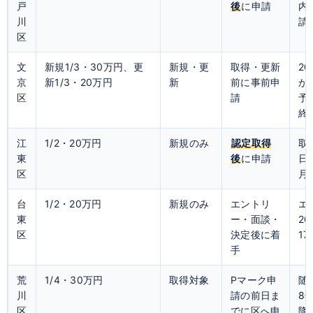
戸
後
に申請
内
川
請
区
文
新規1/3・30万円、更
新規・更
取得・更新
20
京
新1/3・20万円
新
前に事前申
か
区
請
予
終
江
1/2・20万円
新規のみ
認定取得
取
東
後
に申請
日
区
月
台
1/2・20万円
新規のみ
エントリ
エ
東
ー・面談・
20
区
決定後に着
1
手
荒
1/4・30万円
取得対象
Pマーク申
随
川
請の前日ま
8
区
でに区へ申
降