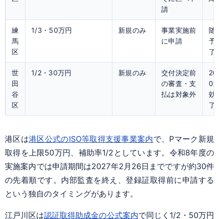
請
練
1/3・50万円
新規のみ
事業実施前
随
馬
に申請
予
区
了
世
1/2・30万円
新規のみ
交付決定前
20
田
の審査・支
0
谷
払は対象外
効
区
了
港区は
港区公式のISO等取得支援事業案内
で、Pマーク新規
取得を上限50万円、補助率1/2としています。令和8年度の
実施案内では申請期間は2027年2月26日までですが約30件
の先着順です。内部監査を終え、登録証取得前に申請する
という独自のタイミングがあります。
江戸川区は
認証取得助成金の公式案内
で同じく1/2・50万円