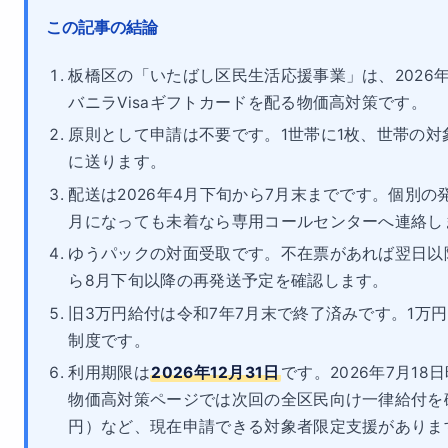
この記事の結論
板橋区の「いたばし区民生活応援事業」は、2026
バニラVisaギフトカードを配る物価高対策です。
原則として申請は不要です。1世帯に1枚、世帯の
に送ります。
配送は2026年4月下旬から7月末までです。個別
月になっても未着なら専用コールセンターへ連絡し
ゆうパックの対面受取です。不在票があれば翌日以
ら8月下旬以降の再発送予定を確認します。
旧3万円給付は令和7年7月末で終了済みです。1万
制度です。
利用期限は
2026年12月31日
です。2026年7月1
物価高対策ページでは次回の全区民向け一律給付を
円）など、現在申請できる対象者限定支援がありま