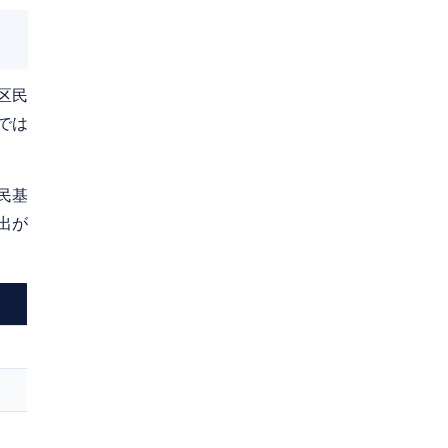
区民
では
民基
出が