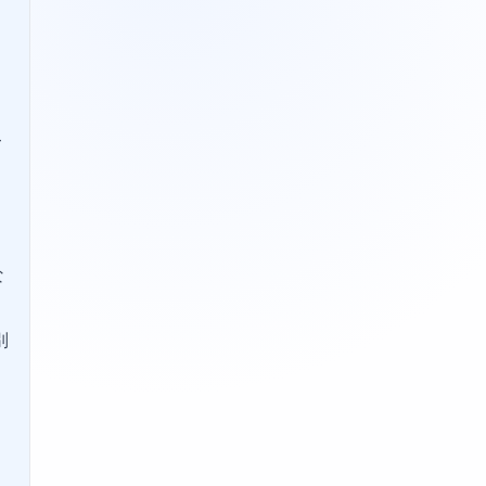
て
8
な
別
、