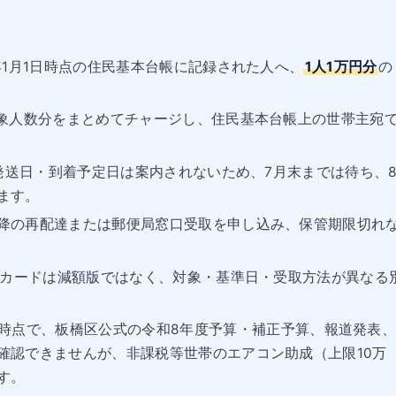
年1月1日時点の住民基本台帳に記録された人へ、
1人1万円分
の
対象人数分をまとめてチャージし、住民基本台帳上の世帯主宛
の発送日・到着予定日は案内されないため、7月末までは待ち、
ます。
降の再配達または郵便局窓口受取を申し込み、保管期限切れ
円カードは減額版ではなく、対象・基準日・受取方法が異なる
8日時点で、板橋区公式の令和8年度予算・補正予算、報道発表
確認できませんが、非課税等世帯のエアコン助成（上限10万
す。